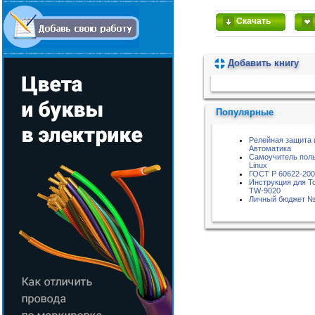
Скачать
Добавить книгу
Пожалуйста, подождите...
Популярные
Релейная защита 
Автоматика
Самоучитель пол
Linux
ГОСТ Р 60622-20
Инструкция для 
TW-9020
Личный бюджет №