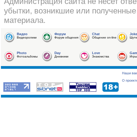
Администрация сайта не несет отве
убытки, возникшие или полученные
материала.
Видео
Форум
Chat
Jok
Видеоролики
Форум общения
Общение on-line
Шутк
Photo
Day
Love
Gam
Фотоальбомы
Дневники
Знакомства
Игры
Наши вак
О проект