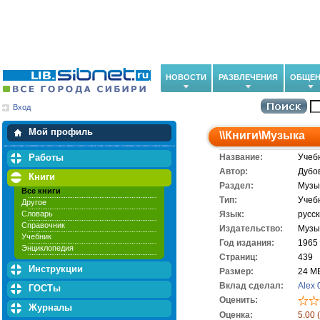
НОВОСТИ
РАЗВЛЕЧЕНИЯ
ОБЩЕН
Вход
Мои загрузки
Мои закладки
Мой профиль
\\
Книги
\
Музыка
Работы
Название:
Учеб
Автор:
Дубов
Книги
Раздел:
Музы
Все книги
Тип:
Учеб
Другое
Словарь
Язык:
русс
Справочник
Издательство:
Музы
Учебник
Год издания:
1965
Энциклопедия
Cтраниц:
439
Инструкции
Размер:
24 М
Вклад сделал:
Alex 
ГОСТы
Оценить:
Журналы
Оценка:
5.00 