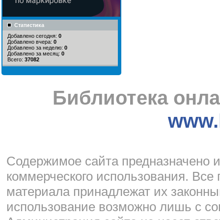
Статистика
Добавлено сегодня:
0
Добавлено вчера:
0
Добавлено за неделю:
0
Добавлено за месяц:
0
Всего:
37082
Библиотека онла
www.l
Cодержимое сайта предназначено и
коммерческого использования. Все 
материала принадлежат их законны
использование возможно лишь с со