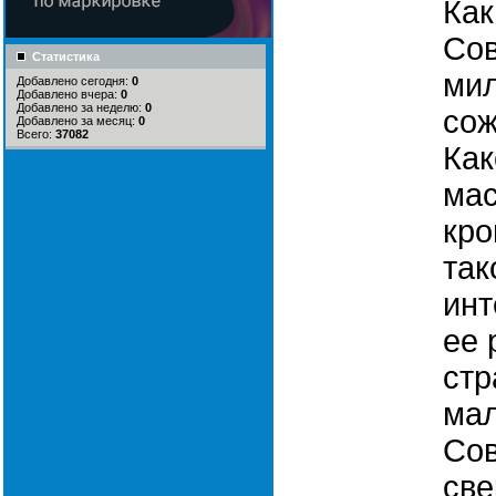
Как
Сов
Статистика
ми
Добавлено сегодня:
0
Добавлено вчера:
0
Добавлено за неделю:
0
сож
Добавлено за месяц:
0
Всего:
37082
Как
ма
кро
так
инт
ее 
стр
ма
Сов
све