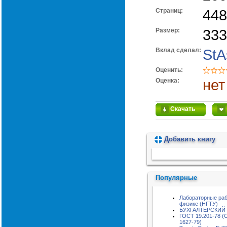
Cтраниц:
448
Размер:
333
Вклад сделал:
StA
Оценить:
Оценка:
нет
Скачать
Добавить книгу
Пожалуйста, подождите...
Популярные
Лабораторные раб
физике (НГТУ)
БУХГАЛТЕРСКИЙ
ГОСТ 19.201-78 (
1627-79)