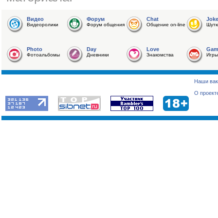
Видео
Форум
Chat
Jok
Видеоролики
Форум общения
Общение on-line
Шутк
Photo
Day
Love
Gam
Фотоальбомы
Дневники
Знакомства
Игры
Наши вак
О проект