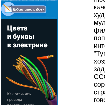
кач
худ
му
фил
по
инт
"Ту
хоз
зад
ССС
сор
стр
гов