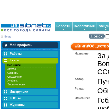
НОВОСТИ
РАЗВЛЕЧЕНИЯ
ОБЩЕН
Вход
Мои загрузки
Мои закладки
Мой профиль
\\
Книги
\
Общество
Работы
Название:
За 
Книги
Воп
Все книги
Другое
СС
Словарь
Справочник
Автор:
Пуч
Учебник
Энциклопедия
Раздел:
Об
Инструкции
ГОСТы
Описание:
Гоб
Журналы
лю