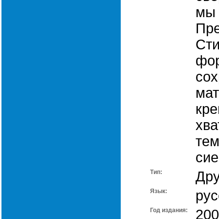
мы 
Пре
Сти
фо
сох
мат
кре
хва
тем
сие
Тип:
Дру
Язык:
рус
Год издания:
200