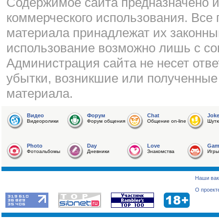
Cодержимое сайта предназначено и
коммерческого использования. Все 
материала принадлежат их законны
использование возможно лишь с со
Администрация сайта не несет отве
убытки, возникшие или полученные
материала.
Видео
Форум
Chat
Jok
Видеоролики
Форум общения
Общение on-line
Шутк
Photo
Day
Love
Gam
Фотоальбомы
Дневники
Знакомства
Игры
Наши вак
О проект