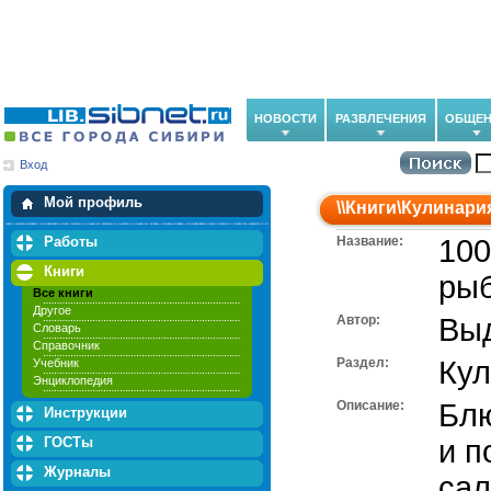
НОВОСТИ
РАЗВЛЕЧЕНИЯ
ОБЩЕН
Вход
Мои загрузки
Мои закладки
Мой профиль
\\
Книги
\
Кулинари
Работы
Название:
100
Книги
ры
Все книги
Другое
Автор:
Выд
Словарь
Справочник
Раздел:
Кул
Учебник
Энциклопедия
Описание:
Блю
Инструкции
ГОСТы
и п
Журналы
сал