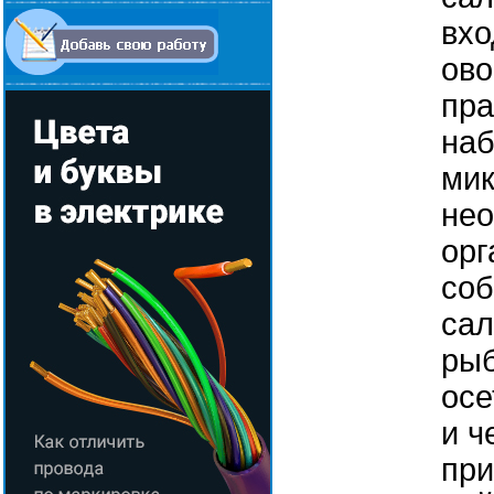
вхо
ово
пра
наб
мик
не
орг
соб
сал
рыб
осе
и ч
при