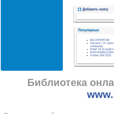
Добавить книгу
Пожалуйста, подождите...
Популярные
ВОСПРИЯТИЕ
Нахлыст. От прост
сложному
ЕНиР 19 Устройст
AUDI A4(B5)(1994
Forbes №8 2010
Библиотека онла
www.l