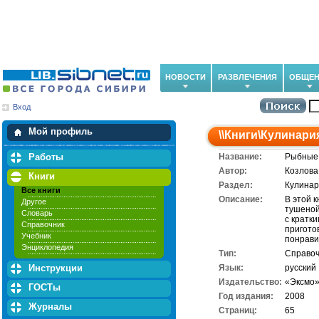
НОВОСТИ
РАЗВЛЕЧЕНИЯ
ОБЩЕН
Вход
Мои загрузки
Мои закладки
Мой профиль
\\
Книги
\
Кулинари
Работы
Название:
Рыбные 
Автор:
Козлова 
Книги
Раздел:
Кулина
Все книги
Описание:
В этой 
Другое
тушеной
Словарь
с кратк
Справочник
пригото
Учебник
понрави
Энциклопедия
Тип:
Справоч
Инструкции
Язык:
русский
Издательство:
«Эксмо
ГОСТы
Год издания:
2008
Журналы
Cтраниц:
65