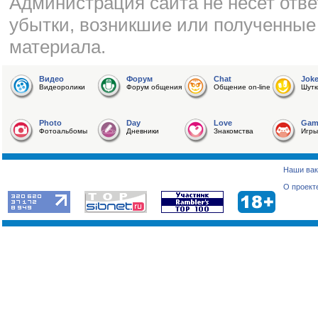
Администрация сайта не несет отве
убытки, возникшие или полученные
материала.
Видео
Форум
Chat
Jok
Видеоролики
Форум общения
Общение on-line
Шутк
Photo
Day
Love
Gam
Фотоальбомы
Дневники
Знакомства
Игры
Наши вак
О проект