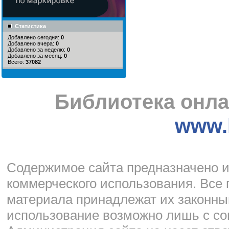
Статистика
Добавлено сегодня:
0
Добавлено вчера:
0
Добавлено за неделю:
0
Добавлено за месяц:
0
Всего:
37082
Библиотека онла
www.l
Cодержимое сайта предназначено и
коммерческого использования. Все 
материала принадлежат их законны
использование возможно лишь с со