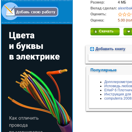
Размер:
4 МБ
Вклад сделал:
alexriba
Оценить:
Оценка:
5.00 (го
Скачать
Добавить книгу
Пожалуйста, подождите...
Популярные
Допплерометрия
Исповедь любов
ЕНиР 6 Плотнич
Инструкция для
computerra 2008