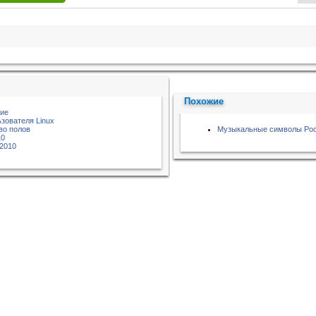
Похожие
ние
зователя Linux
во полов
Музыкальные символы Ро
10
2010