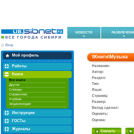
НОВОСТИ
РАЗВЛЕЧЕН
Вход
Мои загрузки
Мои закладки
Мой профиль
\\
Книги
\
Музыка
Работы
Название:
Автор:
Книги
Раздел:
Все книги
Тип:
Другое
Словарь
Язык:
Справочник
Cтраниц:
Учебник
Размер:
Энциклопедия
Вклад сделал:
Инструкции
Оценить:
Оценка:
ГОСТы
Журналы
Скачать