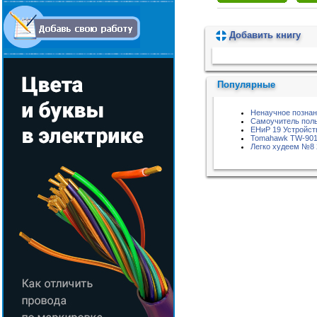
Добавить книгу
Пожалуйста, подождите...
Популярные
Ненаучное позна
Самоучитель поль
ЕНиР 19 Устройст
Tomahawk TW-90
Легко худеем №8 