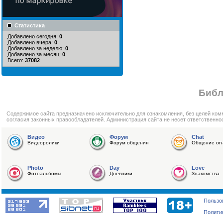
Статистика
Добавлено сегодня:
0
Добавлено вчера:
0
Добавлено за неделю:
0
Добавлено за месяц:
0
Всего:
37082
Библ
Cодержимое сайта предназначено исключительно для ознакомления, без целей ком
согласия законных правообладателей. Администрация сайта не несет ответственно
Видео
Форум
Chat
Видеоролики
Форум общения
Общение on-
Photo
Day
Love
Фотоальбомы
Дневники
Знакомства
Пользо
Полити