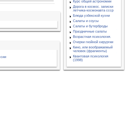
Курс общей астрономии
Дорога в космос. записки
летчика-космонавта ссср
Блюда узбекской кухни
Салаты и соусы
Салаты и бутерброды
Праздничные салаты
Возрастная психология.
Очерки гнойной хирургии
Кино, или воображаемый
человек (фрагменты)
Квантовая психология
ссии
(1998)