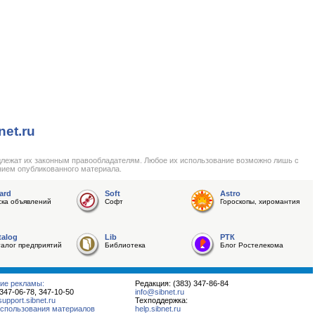
net.ru
длежат их законным правообладателям. Любое их использование возможно лишь с
нием опубликованного материала.
ard
Soft
Astro
ска объявлений
Софт
Гороскопы, хиромантия
talog
Lib
РТК
талог предприятий
Библиотека
Блог Ростелекома
ие рекламы:
Редакция: (383) 347-86-84
 347-06-78, 347-10-50
info@sibnet.ru
pport.sibnet.ru
Техподдержка:
спользования материалов
help.sibnet.ru