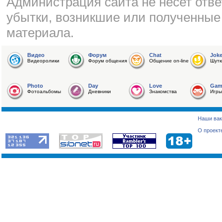
Администрация сайта не несет отве
убытки, возникшие или полученные
материала.
Видео
Форум
Chat
Jok
Видеоролики
Форум общения
Общение on-line
Шутк
Photo
Day
Love
Gam
Фотоальбомы
Дневники
Знакомства
Игры
Наши вак
О проект