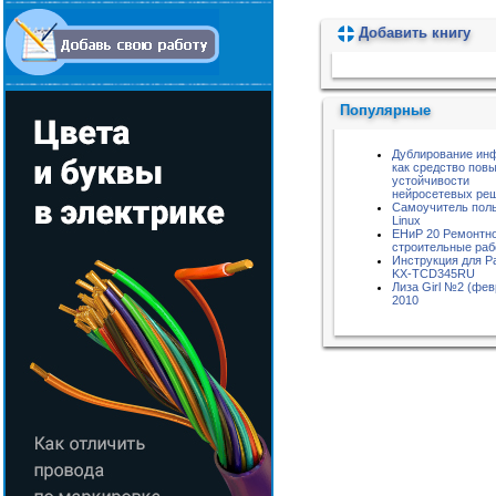
Добавить книгу
Пожалуйста, подождите...
Популярные
Дублирование ин
как средство пов
устойчивости
нейросетевых ре
Самоучитель пол
Linux
ЕНиР 20 Ремонтн
строительные ра
Инструкция для P
KX-TCD345RU
Лиза Girl №2 (фев
2010