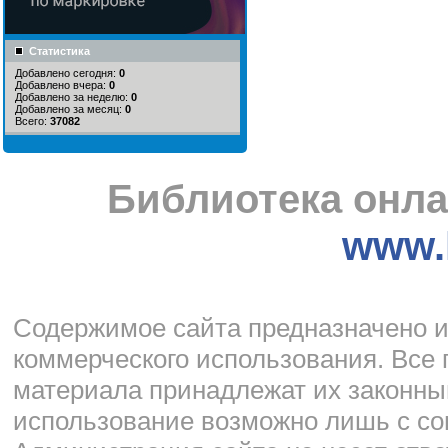
Статистика
Добавлено сегодня:
0
Добавлено вчера:
0
Добавлено за неделю:
0
Добавлено за месяц:
0
Всего:
37082
Библиотека онла
www.l
Cодержимое сайта предназначено и
коммерческого использования. Все 
материала принадлежат их законны
использование возможно лишь с со