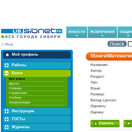
НОВОСТИ
РАЗВЛЕЧЕНИЯ
ОБЩЕН
Вход
Мои загрузки
Мои закладки
Мой профиль
\\
Книги
\
Математи
Работы
Название:
Автор:
Книги
Раздел:
Все книги
Тип:
Другое
Словарь
Язык:
Справочник
Размер:
Учебник
Вклад сделал:
Энциклопедия
Оценить:
Инструкции
Оценка:
ГОСТы
Скачать
Журналы