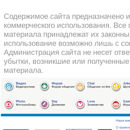
Cодержимое сайта предназначено и
коммерческого использования. Все 
материала принадлежат их законны
использование возможно лишь с со
Администрация сайта не несет отве
убытки, возникшие или полученные
материала.
Видео
Форум
Chat
Jok
Видеоролики
Форум общения
Общение on-line
Шутк
Photo
Day
Love
Gam
Фотоальбомы
Дневники
Знакомства
Игры
Наши вак
О проект