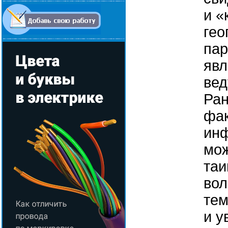
и «
гео
па
явл
вед
Ран
фак
инф
мож
таи
вол
тем
и у