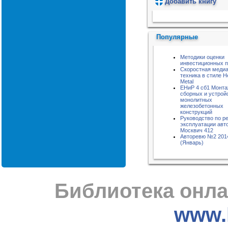
Добавить книгу
Пожалуйста, подождите...
Популярные
Методики оценки
инвестиционных п
Скоростная меди
техника в стиле H
Metal
ЕНиР 4 сб1 Монт
сборных и устрой
монолитных
железобетонных
конструкций
Руководство по р
эксплуатации авт
Москвич 412
Авторевю №2 201
(Январь)
Библиотека онла
www.l