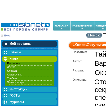
НОВОСТИ
РАЗВЛЕЧЕНИЯ
ОБЩЕН
Вход
Мои загрузки
Мои закладки
Мой профиль
\\
Книги
\
Оккультиз
Работы
Название:
Та
Книги
Автор:
Вар
Все книги
Другое
Раздел:
Окк
Словарь
Справочник
Учебник
Описание:
Это
Энциклопедия
сек
Инструкции
ГОСТы
спе
Журналы
сви