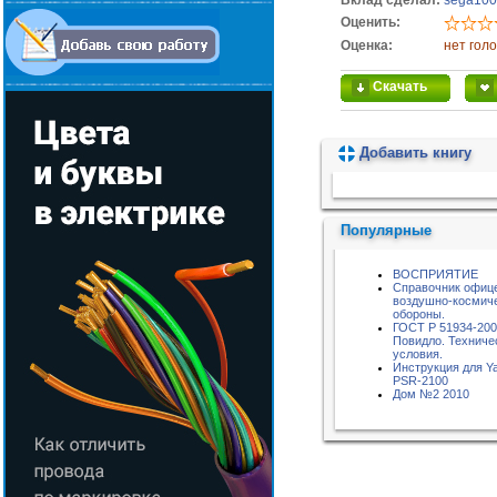
Вклад сделал:
sega100
Оценить:
Оценка:
нет гол
Скачать
Добавить книгу
Пожалуйста, подождите...
Популярные
ВОСПРИЯТИЕ
Справочник офиц
воздушно-космич
обороны.
ГОСТ Р 51934-20
Повидло. Техниче
условия.
Инструкция для Y
PSR-2100
Дом №2 2010