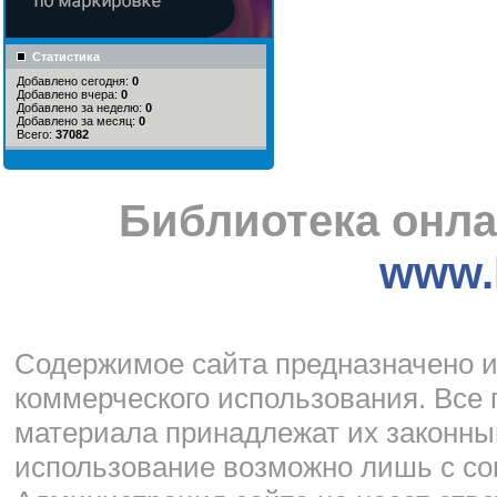
Статистика
Добавлено сегодня:
0
Добавлено вчера:
0
Добавлено за неделю:
0
Добавлено за месяц:
0
Всего:
37082
Библиотека онла
www.l
Cодержимое сайта предназначено и
коммерческого использования. Все 
материала принадлежат их законны
использование возможно лишь с со