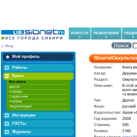
НОВОСТИ
РАЗВЛЕЧЕНИЯ
ОБЩЕН
Вход
Мои загрузки
Мои закладки
Мой профиль
\\
Книги
\
Оккультиз
Работы
Название:
Книга в
Автор:
Деружин
Книги
Раздел:
Оккульт
Все книги
Описание:
В этой 
Другое
всего м
Словарь
то можн
Справочник
Тип:
Другое
Учебник
Энциклопедия
Язык:
русский
Издательство:
Архив «
Инструкции
Год издания:
2008
ГОСТы
Cтраниц:
590
Размер:
3 МБ
Журналы