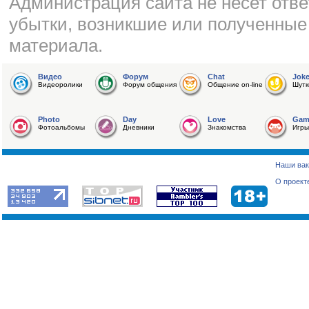
Администрация сайта не несет отве
убытки, возникшие или полученные
материала.
Видео
Форум
Chat
Jok
Видеоролики
Форум общения
Общение on-line
Шутк
Photo
Day
Love
Gam
Фотоальбомы
Дневники
Знакомства
Игры
Наши вак
О проект