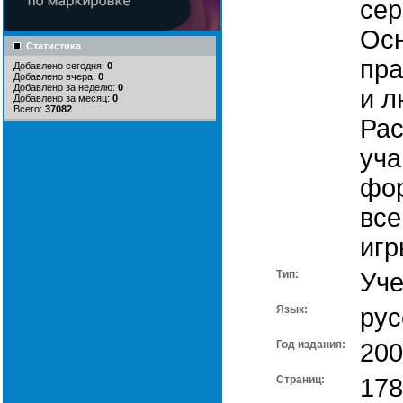
сер
Осн
Статистика
пра
Добавлено сегодня:
0
Добавлено вчера:
0
Добавлено за неделю:
0
и л
Добавлено за месяц:
0
Всего:
37082
Рас
уча
фор
вс
игр
Тип:
Уче
Язык:
рус
Год издания:
200
Cтраниц:
178