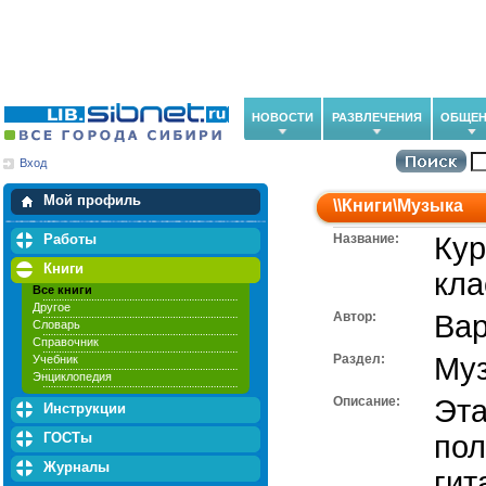
НОВОСТИ
РАЗВЛЕЧЕНИЯ
ОБЩЕН
Вход
Мои загрузки
Мои закладки
Мой профиль
\\
Книги
\
Музыка
Работы
Название:
Кур
Книги
кла
Все книги
Другое
Автор:
Ва
Словарь
Справочник
Раздел:
Му
Учебник
Энциклопедия
Описание:
Эта
Инструкции
ГОСТы
пол
Журналы
гит