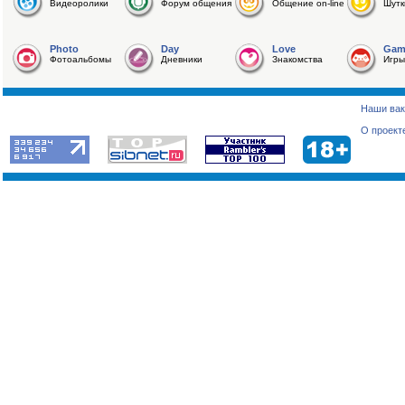
Видеоролики
Форум общения
Общение on-line
Шутк
Photo
Day
Love
Gam
Фотоальбомы
Дневники
Знакомства
Игры
Наши вак
О проект