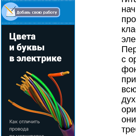
на
про
кла
эле
Пе
с о
фон
при
всю
дух
ори
они
тре