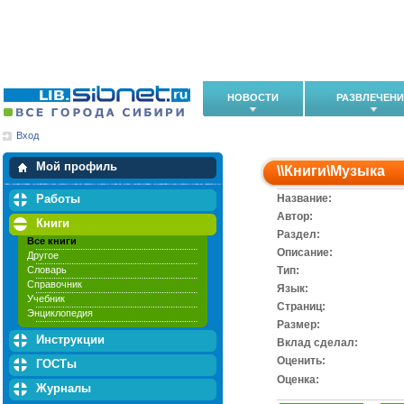
НОВОСТИ
РАЗВЛЕЧЕН
Вход
Мои загрузки
Мои закладки
Мой профиль
\\
Книги
\
Музыка
Работы
Название:
Автор:
Книги
Раздел:
Все книги
Описание:
Другое
Словарь
Тип:
Справочник
Язык:
Учебник
Cтраниц:
Энциклопедия
Размер:
Инструкции
Вклад сделал:
Оценить:
ГОСТы
Оценка:
Журналы