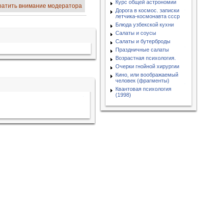
Курс общей астрономии
ратить внимание модератора
Дорога в космос. записки
летчика-космонавта ссср
Блюда узбекской кухни
Салаты и соусы
Салаты и бутерброды
Праздничные салаты
Возрастная психология.
Очерки гнойной хирургии
Кино, или воображаемый
человек (фрагменты)
Квантовая психология
(1998)