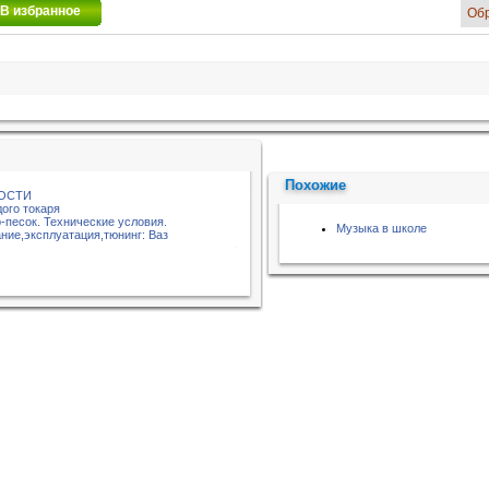
В избранное
Об
Похожие
НОСТИ
ого токаря
-песок. Технические условия.
Музыка в школе
ние,эксплуатация,тюнинг: Ваз