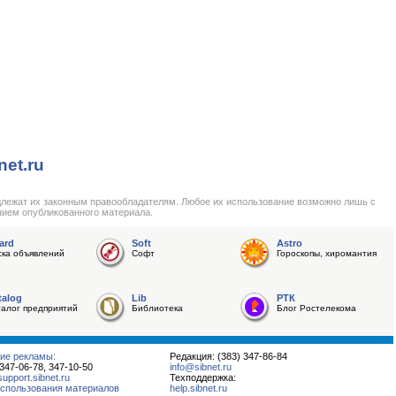
net.ru
длежат их законным правообладателям. Любое их использование возможно лишь с
нием опубликованного материала.
ard
Soft
Astro
ска объявлений
Софт
Гороскопы, хиромантия
talog
Lib
РТК
талог предприятий
Библиотека
Блог Ростелекома
ие рекламы:
Редакция: (383) 347-86-84
 347-06-78, 347-10-50
info@sibnet.ru
pport.sibnet.ru
Техподдержка:
спользования материалов
help.sibnet.ru