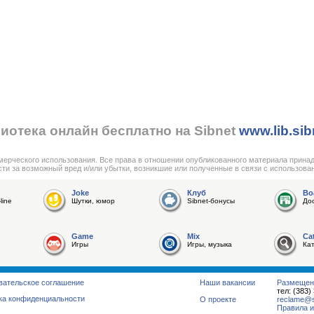
иотека онлайн бесплатно на Sibnet
www.lib.sib
мерческого использования. Все права в отношении опубликованного материала прина
сти за возможный вред и/или убытки, возникшие или полученные в связи с использова
Joke
Клуб
Bo
line
Шутки, юмор
Sibnet-бонусы
До
Game
Mix
Ca
Игры
Игры, музыка
Ка
вательское соглашение
Наши вакансии
Размещен
тел: (383)
ка конфиденциальности
О проекте
reclame@su
Правила и