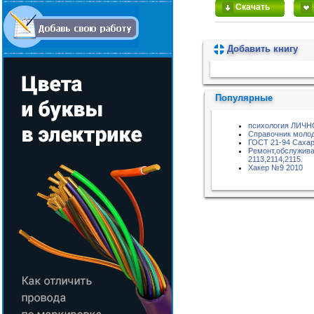
Скачать
Добавить книгу
Пожалуйста, подождите...
Популярные
психология ЛИЧ
Справочник молод
ГОСТ 21-94 Сахар
Ремонт,обслужива
2113,2114,2115.
Хакер №9 2010