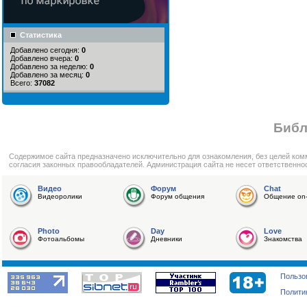
Статистика
Добавлено сегодня:
0
Добавлено вчера:
0
Добавлено за неделю:
0
Добавлено за месяц:
0
Всего:
37082
Библ
Cодержимое сайта предназначено исключительно для ознакомления, без целей ком
согласия законных правообладателей. Администрация сайта не несет ответственно
Видео
Форум
Chat
Видеоролики
Форум общения
Общение on-
Photo
Day
Love
Фотоальбомы
Дневники
Знакомства
Пользо
Полити