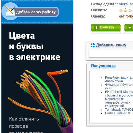
Вклад сделал:
Aleks_a
Оценить:
Оценка:
нет гол
Скачать
Добавить книгу
Пожалуйста, подождите...
Популярные
Релейная защита 
Автоматика
Финансы и бухгал
учет
ЕНиР 4 сб1 Монт
сборных и устрой
монолитных
железобетонных
конструкций
Tomahawk TW-90
Forbes №8 2010