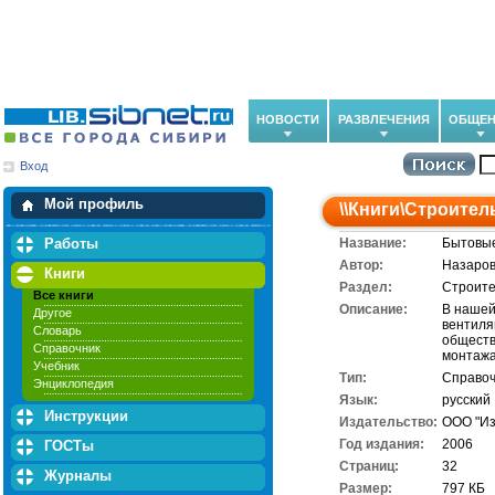
НОВОСТИ
РАЗВЛЕЧЕНИЯ
ОБЩЕН
Вход
Мои загрузки
Мои закладки
Мой профиль
\\
Книги
\
Строител
Работы
Название:
Бытовые
Автор:
Назаров
Книги
Раздел:
Строите
Все книги
Описание:
В нашей
Другое
вентиля
Словарь
обществ
Справочник
монтажа
Учебник
Тип:
Справоч
Энциклопедия
Язык:
русский
Инструкции
Издательство:
ООО "Из
Год издания:
2006
ГОСТы
Cтраниц:
32
Журналы
Размер:
797 КБ