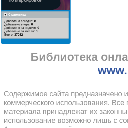
Статистика
Добавлено сегодня:
0
Добавлено вчера:
0
Добавлено за неделю:
0
Добавлено за месяц:
0
Всего:
37082
Библиотека онла
www.l
Cодержимое сайта предназначено и
коммерческого использования. Все 
материала принадлежат их законны
использование возможно лишь с со