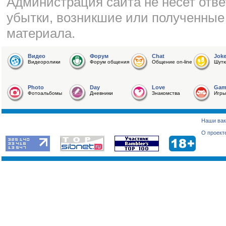
Администрация сайта не несет отве
убытки, возникшие или полученные
материала.
Видео
Форум
Chat
Jok
Видеоролики
Форум общения
Общение on-line
Шутк
Photo
Day
Love
Gam
Фотоальбомы
Дневники
Знакомства
Игры
Наши вак
О проект