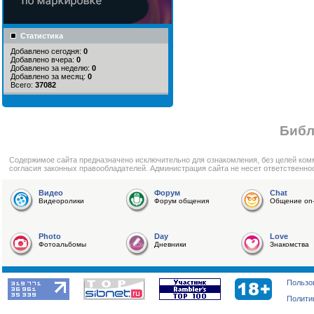
Статистика
Добавлено сегодня:
0
Добавлено вчера:
0
Добавлено за неделю:
0
Добавлено за месяц:
0
Всего:
37082
Библ
Cодержимое сайта предназначено исключительно для ознакомления, без целей ком
согласия законных правообладателей. Администрация сайта не несет ответственно
Видео
Форум
Chat
Видеоролики
Форум общения
Общение on-
Photo
Day
Love
Фотоальбомы
Дневники
Знакомства
Пользо
Полити