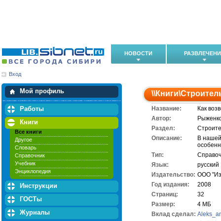
НОВОСТИ
РАЗВЛЕЧЕН
Вход
Мои загрузки
Мои закладки
Мой профиль
\\
Книги
\
Строител
Работы
Название:
Как воз
Автор:
Рыженко
Книги
Раздел:
Строите
Все книги
Описание:
В нашей
Другое
особенн
Словарь
Тип:
Справоч
Справочник
Учебник
Язык:
русский
Энциклопедия
Издательство:
ООО "Из
Год издания:
2008
Инструкции
Cтраниц:
32
ГОСТы
Размер:
4 МБ
Журналы
Вклад сделал:
Aleks_a