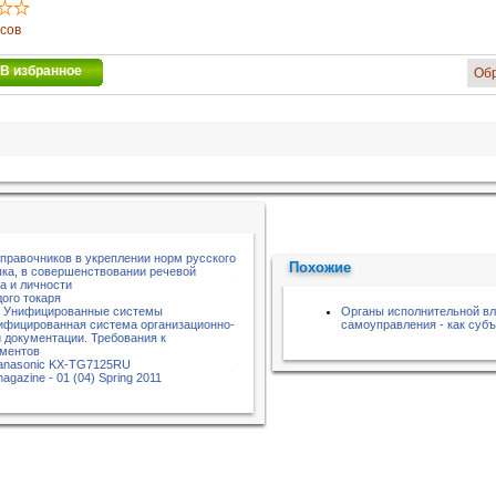
осов
В избранное
Об
справочников в укреплении норм русского
Похожие
ыка, в совершенствовании речевой
а и личности
ого токаря
3. Унифицированные системы
Органы исполнительной вл
ифицированная система организационно-
самоуправления - как суб
 документации. Требования к
ментов
Panasonic KX-TG7125RU
magazine - 01 (04) Spring 2011