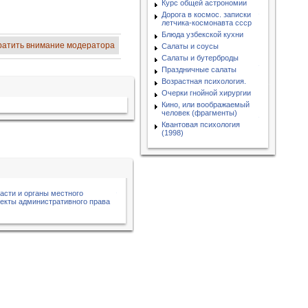
Курс общей астрономии
Дорога в космос. записки
летчика-космонавта ссср
Блюда узбекской кухни
ратить внимание модератора
Салаты и соусы
Салаты и бутерброды
Праздничные салаты
Возрастная психология.
Очерки гнойной хирургии
Кино, или воображаемый
человек (фрагменты)
Квантовая психология
(1998)
асти и органы местного
ъекты административного права