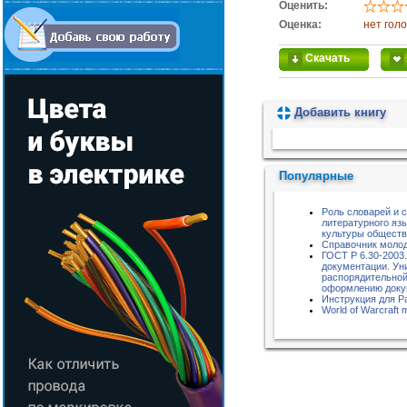
Оценить:
Оценка:
нет гол
Скачать
Добавить книгу
Пожалуйста, подождите...
Популярные
Роль словарей и 
литературного яз
культуры обществ
Справочник молод
ГОСТ Р 6.30-200
документации. Ун
распорядительной
оформлению доку
Инструкция для 
World of Warcraft 