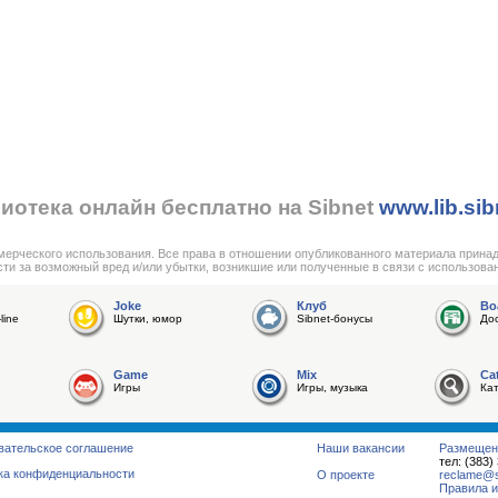
иотека онлайн бесплатно на Sibnet
www.lib.sib
мерческого использования. Все права в отношении опубликованного материала прина
сти за возможный вред и/или убытки, возникшие или полученные в связи с использова
Joke
Клуб
Bo
line
Шутки, юмор
Sibnet-бонусы
До
Game
Mix
Ca
Игры
Игры, музыка
Ка
вательское соглашение
Наши вакансии
Размещен
тел: (383)
ка конфиденциальности
О проекте
reclame@su
Правила и