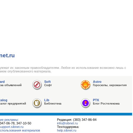
net.ru
длежат их законным правообладателям. Любое их использование возможно лишь с
нием опубликованного материала.
ard
Soft
Astro
ска объявлений
Софт
Гороскопы, хиромантия
talog
Lib
РТК
талог предприятий
Библиотека
Блог Ростелекома
ие рекламы:
Редакция: (383) 347-86-84
 347-06-78, 347-10-50
info@sibnet.ru
pport.sibnet.ru
Техподдержка:
спользования материалов
help.sibnet.ru