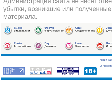
Администрация сайта не несет отве
убытки, возникшие или полученные
материала.
Видео
Форум
Chat
Jok
Видеоролики
Форум общения
Общение on-line
Шутк
Photo
Day
Love
Gam
Фотоальбомы
Дневники
Знакомства
Игры
Наши вак
О проект