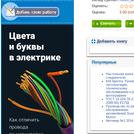
Вклад сделал:
Aleks_a
Оценить:
Оценка:
5.00 (го
Скачать
Добавить книгу
Пожалуйста, подождите...
Популярные
Настольная книга
следователя
KIA Spectra. Руко
эксплуатации,
техническому
обслуживанию и р
фотографиях
ГОСТ 19.104-78 (
2088-80) ЕСПД
Руководство по р
обслуживанию
автомобилей Ssa
Musso
Автомир №1 2014