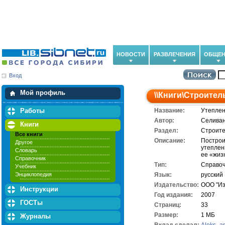
НОВОСТИ
РАЗВЛЕЧЕНИЯ
ОБЩЕН
Вход
Мои загрузки
Мои закладки
Мой профиль
\\
Книги
\
Строител
Работы
Название:
Утеплен
Автор:
Селиван
Книги
Раздел:
Строите
Все книги
Описание:
Построи
Другое
утеплен
Словарь
ее «жиз
Справочник
Тип:
Справоч
Учебник
Энциклопедия
Язык:
русский
Издательство:
ООО "Из
Инструкции
Год издания:
2007
ГОСТы
Cтраниц:
33
Размер:
1 МБ
Журналы