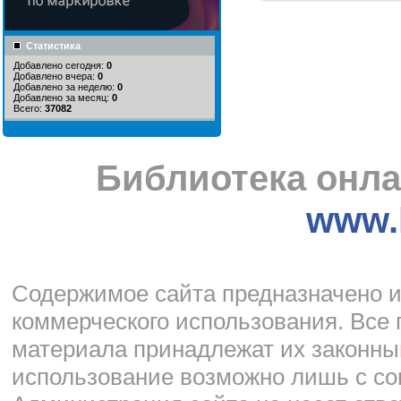
Статистика
Добавлено сегодня:
0
Добавлено вчера:
0
Добавлено за неделю:
0
Добавлено за месяц:
0
Всего:
37082
Библиотека онла
www.l
Cодержимое сайта предназначено и
коммерческого использования. Все 
материала принадлежат их законны
использование возможно лишь с со