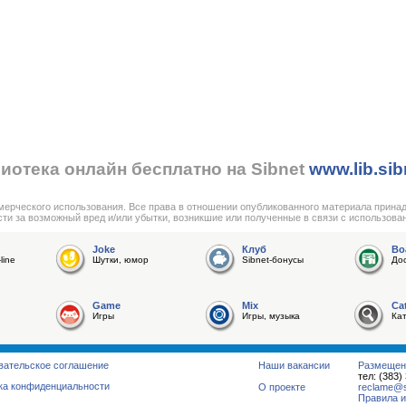
иотека онлайн бесплатно на Sibnet
www.lib.sib
мерческого использования. Все права в отношении опубликованного материала прина
сти за возможный вред и/или убытки, возникшие или полученные в связи с использова
Joke
Клуб
Bo
line
Шутки, юмор
Sibnet-бонусы
До
Game
Mix
Ca
Игры
Игры, музыка
Ка
вательское соглашение
Наши вакансии
Размещен
тел: (383)
ка конфиденциальности
О проекте
reclame@su
Правила и