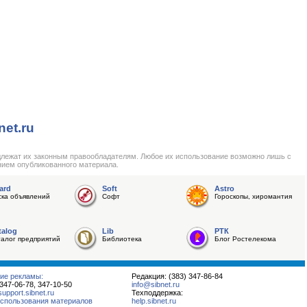
net.ru
длежат их законным правообладателям. Любое их использование возможно лишь с
нием опубликованного материала.
ard
Soft
Astro
ска объявлений
Софт
Гороскопы, хиромантия
talog
Lib
РТК
талог предприятий
Библиотека
Блог Ростелекома
ие рекламы:
Редакция: (383) 347-86-84
 347-06-78, 347-10-50
info@sibnet.ru
pport.sibnet.ru
Техподдержка:
спользования материалов
help.sibnet.ru