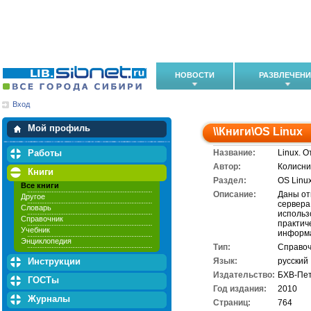
НОВОСТИ
РАЗВЛЕЧЕН
Вход
Мои загрузки
Мои закладки
Мой профиль
\\
Книги
\
OS Linux
Работы
Название:
Linux. О
Автор:
Колисни
Книги
Раздел:
OS Linu
Все книги
Описание:
Даны от
Другое
сервера
Словарь
использ
Справочник
практич
Учебник
информа
Энциклопедия
Тип:
Справоч
Инструкции
Язык:
русский
Издательство:
БХВ-Пет
ГОСТы
Год издания:
2010
Журналы
Cтраниц:
764