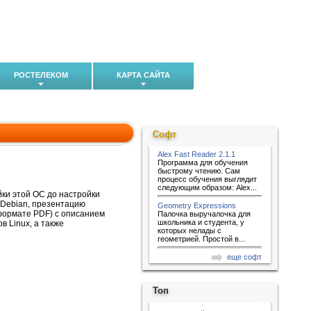
РОСТЕЛЕКОМ
КАРТА САЙТА
Софт
Alex Fast Reader 2.1.1
Программа для обучения
быстрому чтению. Сам
процесс обучения выглядит
следующим образом: Alex...
йки этой ОС до настройки
, Debian, презентацию
Geometry Expressions
формате PDF) с описанием
Палочка выручалочка для
школьника и студента, у
в Linux, а также
которых нелады с
геометрией. Простой в...
еще софт
Топ