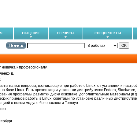
ИЯ
ОБЩЕНИЕ
СЕРВИСЫ
СПЕЦПРОЕКТЫ
т новичка к профессионалу.
ченко Д.
x
веты на все вопросы, возникающие при работе с Linux: от установки и настро
 на базе Linux. Есть презентации установки дистрибутивов Fedora, Slackware
ования программы разметки диска diskdrake, дополнительные материалы (в 
еских приемов работы в Linux, советами по установке различных дистрибутиво
цией о новом модуле безопасности Tomoyo.
ник
ербург