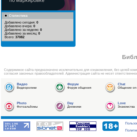
Статистика
Добавлено сегодня:
0
Добавлено вчера:
0
Добавлено за неделю:
0
Добавлено за месяц:
0
Всего:
37082
Библ
Cодержимое сайта предназначено исключительно для ознакомления, без целей ком
согласия законных правообладателей. Администрация сайта не несет ответственно
Видео
Форум
Chat
Видеоролики
Форум общения
Общение on-
Photo
Day
Love
Фотоальбомы
Дневники
Знакомства
Пользо
Полити