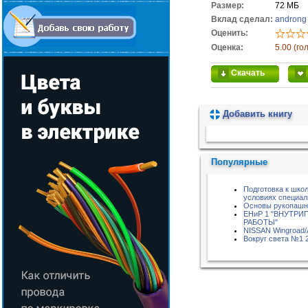
Размер:
72 МБ
Вклад сделал:
androng
Оценить:
Оценка:
5.00 (го
Скачать
Добавить книгу
Пожалуйста, подождите...
Популярные
Подготовка к шко
условиях специаль
Основы рукопашн
ЕНиР 1 "ВНУТР
РАБОТЫ"
NISSAN Wingroad/
Вокруг света №1 