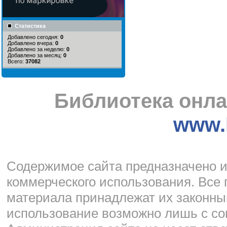
Статистика
Добавлено сегодня:
0
Добавлено вчера:
0
Добавлено за неделю:
0
Добавлено за месяц:
0
Всего:
37082
Библиотека онла
www.l
Cодержимое сайта предназначено и
коммерческого использования. Все 
материала принадлежат их законны
использование возможно лишь с со