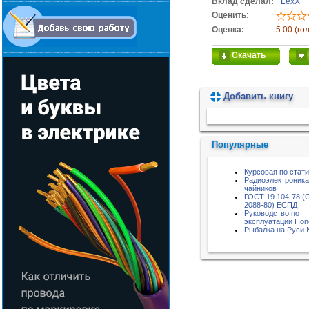
Вклад сделал:
_LexX_
Оценить:
Оценка:
5.00 (го
Скачать
Добавить книгу
Пожалуйста, подождите...
Популярные
Курсовая по стат
Радиоэлектроника
чайников
ГОСТ 19.104-78 (
2088-80) ЕСПД
Руководство по
эксплуатации Hon
Рыбалка на Руси 