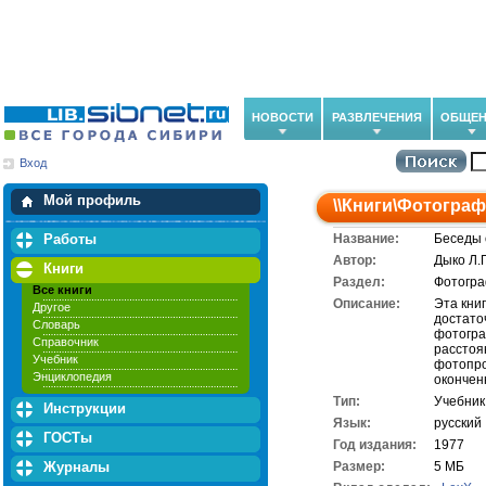
НОВОСТИ
РАЗВЛЕЧЕНИЯ
ОБЩЕН
Вход
Мои загрузки
Мои закладки
Мой профиль
\\
Книги
\
Фотограф
Работы
Название:
Беседы 
Автор:
Дыко Л.
Книги
Раздел:
Фотогр
Все книги
Описание:
Эта кни
Другое
достато
Словарь
фотогра
Справочник
расстоя
Учебник
фотопро
Энциклопедия
окончен
Тип:
Учебник
Инструкции
Язык:
русский
ГОСТы
Год издания:
1977
Журналы
Размер:
5 МБ