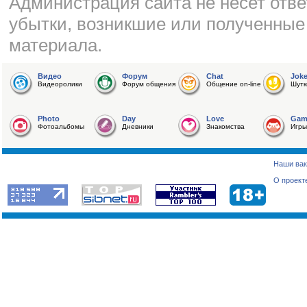
Администрация сайта не несет отве
убытки, возникшие или полученные
материала.
Видео
Форум
Chat
Jok
Видеоролики
Форум общения
Общение on-line
Шутк
Photo
Day
Love
Gam
Фотоальбомы
Дневники
Знакомства
Игры
Наши вак
О проект