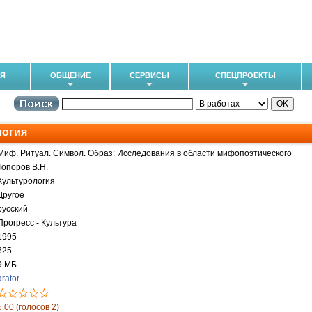
ИЯ
ОБЩЕНИЕ
СЕРВИСЫ
СПЕЦПРОЕКТЫ
логия
Миф. Ритуал. Символ. Образ: Исследования в области мифопоэтического
Топоров В.Н.
Культурология
Другое
русский
Прогресс - Культура
1995
625
9 МБ
arator
5.00 (голосов 2)