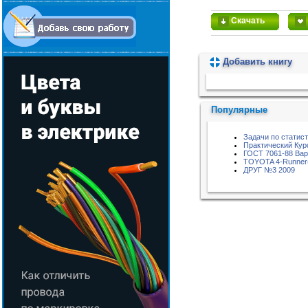
Скачать
Добавить книгу
Пожалуйста, подождите...
Популярные
Задачи по статис
Практический Кур
ГОСТ 7061-88 Вар
TOYOTA 4-Runner
ДРУГ №3 2009