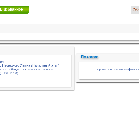
В избранное
Об
Похожие
тике
с Немецкого Языка (Начальный этап)
енье. Общие технические условия.
Герои в античной мифолог
(1987-1998)