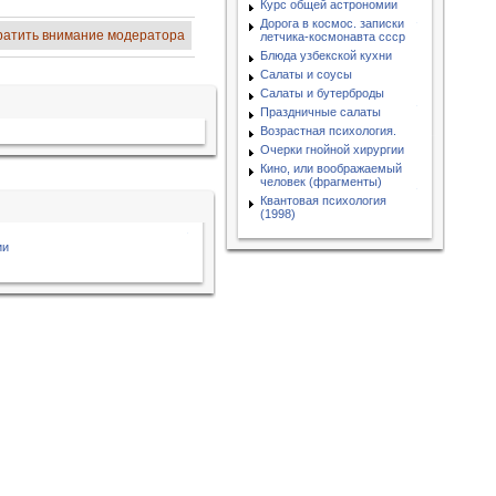
Курс общей астрономии
Дорога в космос. записки
ратить внимание модератора
летчика-космонавта ссср
Блюда узбекской кухни
Салаты и соусы
Салаты и бутерброды
Праздничные салаты
Возрастная психология.
Очерки гнойной хирургии
Кино, или воображаемый
человек (фрагменты)
Квантовая психология
(1998)
ии