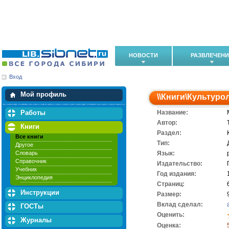
НОВОСТИ
РАЗВЛЕЧЕН
Вход
Мои загрузки
Мои закладки
Мой профиль
\\
Книги
\
Культуро
Работы
Название:
Автор:
Книги
Раздел:
Все книги
Тип:
Другое
Словарь
Язык:
Справочник
Издательство:
Учебник
Год издания:
Энциклопедия
Cтраниц:
Инструкции
Размер:
Вклад сделал:
ГОСТы
Оценить:
Журналы
Оценка: