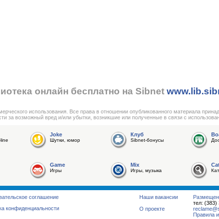
иотека онлайн бесплатно на Sibnet
www.lib.sib
мерческого использования. Все права в отношении опубликованного материала прина
сти за возможный вред и/или убытки, возникшие или полученные в связи с использова
Joke
Клуб
Bo
line
Шутки, юмор
Sibnet-бонусы
До
Game
Mix
Ca
Игры
Игры, музыка
Ка
вательское соглашение
Наши вакансии
Размещен
тел: (383)
ка конфиденциальности
О проекте
reclame@su
Правила и