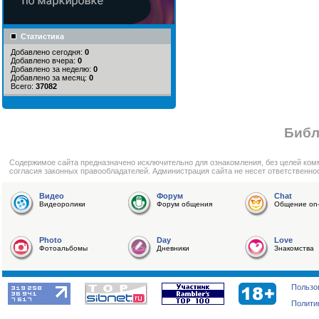
Статистика
Добавлено сегодня:
0
Добавлено вчера:
0
Добавлено за неделю:
0
Добавлено за месяц:
0
Всего:
37082
Библ
Cодержимое сайта предназначено исключительно для ознакомления, без целей ком
согласия законных правообладателей. Администрация сайта не несет ответственно
Видео
Форум
Chat
Видеоролики
Форум общения
Общение on-
Photo
Day
Love
Фотоальбомы
Дневники
Знакомства
Пользо
Полити