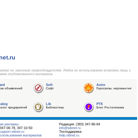
net.ru
длежат их законным правообладателям. Любое их использование возможно лишь с
нием опубликованного материала.
ard
Soft
Astro
ска объявлений
Софт
Гороскопы, хиромантия
talog
Lib
РТК
талог предприятий
Библиотека
Блог Ростелекома
ие рекламы:
Редакция: (383) 347-86-84
 347-06-78, 347-10-50
info@sibnet.ru
pport.sibnet.ru
Техподдержка:
спользования материалов
help.sibnet.ru