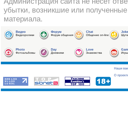
Администрация сайта не несет отве
убытки, возникшие или полученные
материала.
Видео
Форум
Chat
Jok
Видеоролики
Форум общения
Общение on-line
Шутк
Photo
Day
Love
Gam
Фотоальбомы
Дневники
Знакомства
Игры
Наши вак
О проект