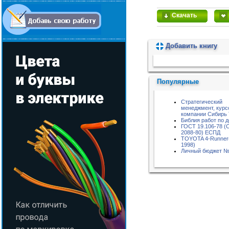
Скачать
Добавить книгу
Пожалуйста, подождите...
Популярные
Стратегический
менеджмент, курс
компании Сибирь
Библия работ по 
ГОСТ 19.106-78 (
2088-80) ЕСПД
TOYOTA 4-Runner
1998)
Личный бюджет №