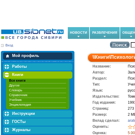
НОВОСТИ
РАЗВЛЕЧЕНИЯ
ОБЩЕН
Вход
Мои загрузки
Мои закладки
Мой профиль
\\
Книги
\
Психолог
Работы
Название:
Пси
Автор:
Зале
Книги
Раздел:
Пси
Все книги
Тип:
Уче
Другое
Словарь
Язык:
рус
Справочник
Издательство:
Том
Учебник
Год издания:
199
Энциклопедия
Cтраниц:
273
Инструкции
Размер:
2 М
Вклад сделал:
arat
ГОСТы
Оценить:
Журналы
Оценка:
5.00