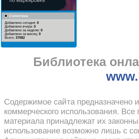
Статистика
Добавлено сегодня:
0
Добавлено вчера:
0
Добавлено за неделю:
0
Добавлено за месяц:
0
Всего:
37082
Библиотека онла
www.l
Cодержимое сайта предназначено и
коммерческого использования. Все 
материала принадлежат их законны
использование возможно лишь с со