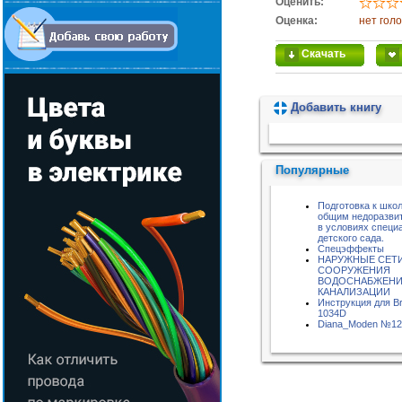
Оценить:
Оценка:
нет гол
Скачать
Добавить книгу
Пожалуйста, подождите...
Популярные
Подготовка к школ
общим недоразви
в условиях специ
детского сада.
Спецэффекты
НАРУЖНЫЕ СЕТИ
СООРУЖЕНИЯ
ВОДОСНАБЖЕНИ
КАНАЛИЗАЦИИ
Инструкция для Br
1034D
Diana_Moden №12