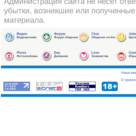
Администрация сайта не несет отве
убытки, возникшие или полученные
материала.
Видео
Форум
Chat
Jok
Видеоролики
Форум общения
Общение on-line
Шутк
Photo
Day
Love
Gam
Фотоальбомы
Дневники
Знакомства
Игры
Наши вак
О проект