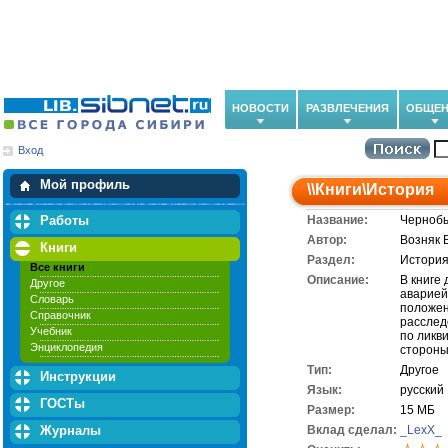
НОВОСТИ
РАЗВЛЕЧЕНИЯ
ОБЩЕН
Вход
Мои загрузки
Мои закладки
Мой профиль
\\
Книги
\
История
Работы
Название:
Чернобы
Автор:
Возняк В
Книги
Раздел:
Истори
Все книги
Описание:
В книге
Другое
аварией
Словарь
положен
Справочник
расслед
Учебник
по ликв
Энциклопедия
стороны
Тип:
Другое
Инструкции
Язык:
русский
ГОСТы
Размер:
15 МБ
Журналы
Вклад сделал:
_LexX_