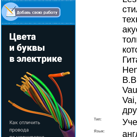
сти
тех
аку
тол
кот
Гит
Hen
B.B
Vau
Vai
дру
Тип:
Уче
Язык:
анг