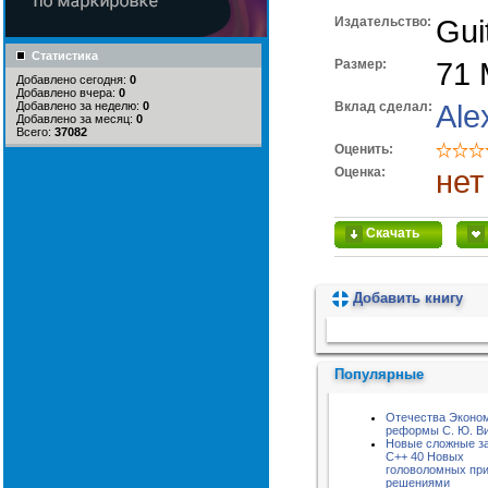
Издательство:
Gui
Статистика
Размер:
71
Добавлено сегодня:
0
Добавлено вчера:
0
Добавлено за неделю:
0
Вклад сделал:
Ale
Добавлено за месяц:
0
Всего:
37082
Оценить:
Оценка:
нет
Скачать
Добавить книгу
Пожалуйста, подождите...
Популярные
Отечества Эконо
реформы С. Ю. В
Новые сложные за
С++ 40 Новых
головоломных пр
решениями