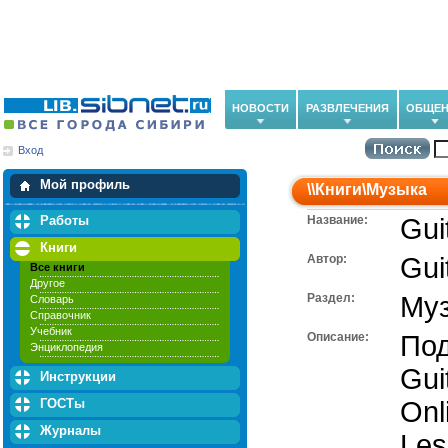
НОВОСТИ
РАЗВЛЕЧЕНИЯ
ОБЩЕН
Вход
Мои загрузки
Мои закладки
Мой профиль
\\
Книги
\
Музыка
Работы
Название:
Gui
Книги
Автор:
Gui
Все книги
Другое
Раздел:
Му
Словарь
Справочник
Учебник
Описание:
Под
Энциклопедия
Gui
Инструкции
ГОСТы
Onl
Журналы
Les