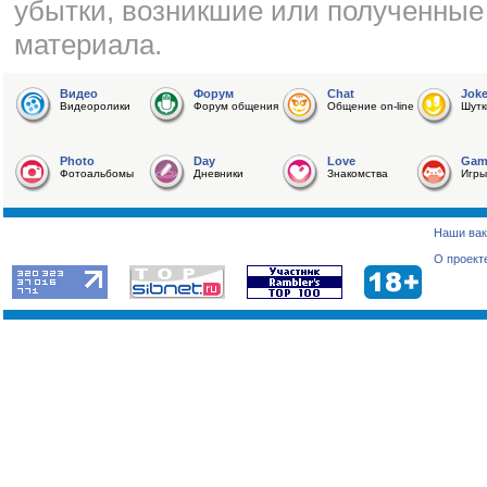
убытки, возникшие или полученные
материала.
Видео
Форум
Chat
Jok
Видеоролики
Форум общения
Общение on-line
Шутк
Photo
Day
Love
Gam
Фотоальбомы
Дневники
Знакомства
Игры
Наши вак
О проект