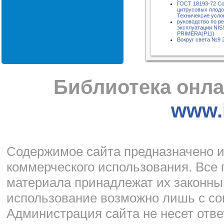
ГОСТ 18193-72 Со
цитрусовых плодо
Техничексие усло
руководство по р
эксплуатации NI
PRIMERA(P11)
Вокруг света №9 
Библиотека онла
www.l
Cодержимое сайта предназначено и
коммерческого использования. Все 
материала принадлежат их законны
использование возможно лишь с со
Администрация сайта не несет отве