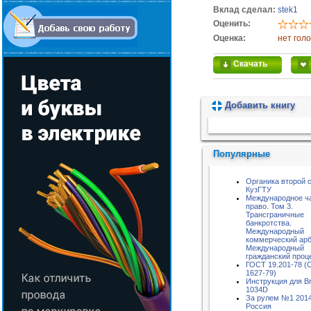
Вклад сделал:
stek1
Оценить:
Оценка:
нет гол
Скачать
Добавить книгу
Пожалуйста, подождите...
Популярные
Органика второй 
КузГТУ
Международное ч
право. Том 3.
Трансграничные
банкротства.
Международный
коммерческий арб
Международный
гражданский проц
ГОСТ 19.201-78 (
1627-79)
Инструкция для Br
1034D
За рулем №1 2014
Россия