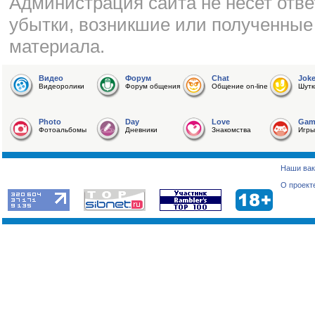
Администрация сайта не несет отве
убытки, возникшие или полученные
материала.
Видео
Форум
Chat
Jok
Видеоролики
Форум общения
Общение on-line
Шутк
Photo
Day
Love
Gam
Фотоальбомы
Дневники
Знакомства
Игры
Наши вак
О проект