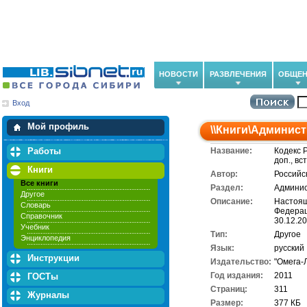
НОВОСТИ
РАЗВЛЕЧЕНИЯ
ОБЩЕН
Вход
Мои загрузки
Мои закладки
Мой профиль
\\
Книги
\
Админист
Работы
Название:
Кодекс 
доп., вс
Книги
Автор:
Российс
Все книги
Раздел:
Админис
Другое
Описание:
Настоящ
Словарь
Федерац
Справочник
30.12.2
Учебник
Тип:
Другое
Энциклопедия
Язык:
русский
Инструкции
Издательство:
"Омега-
Год издания:
2011
ГОСТы
Cтраниц:
311
Журналы
Размер:
377 КБ