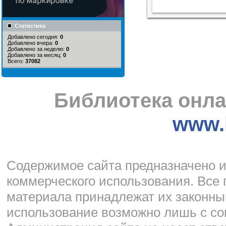
Статистика
Добавлено сегодня:
0
Добавлено вчера:
0
Добавлено за неделю:
0
Добавлено за месяц:
0
Всего:
37082
Библиотека онла
www.l
Cодержимое сайта предназначено и
коммерческого использования. Все 
материала принадлежат их законны
использование возможно лишь с со