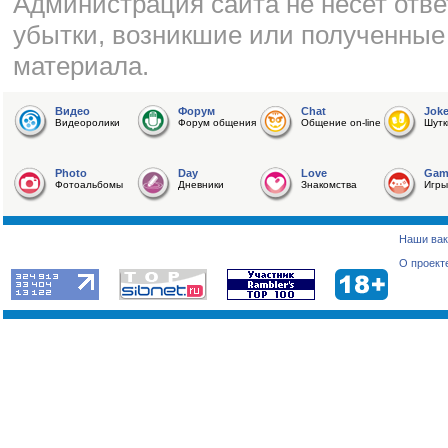
Администрация сайта не несет отве
убытки, возникшие или полученные
материала.
Видео
Форум
Chat
Jok
Видеоролики
Форум общения
Общение on-line
Шутк
Photo
Day
Love
Gam
Фотоальбомы
Дневники
Знакомства
Игры
Наши вак
О проект