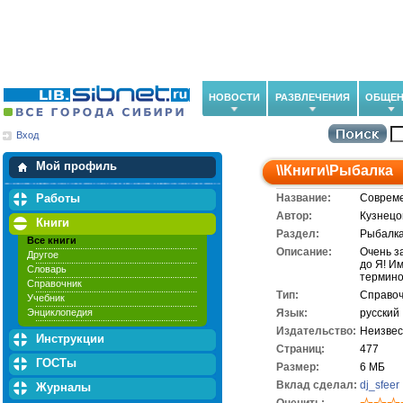
НОВОСТИ
РАЗВЛЕЧЕНИЯ
ОБЩЕН
Вход
Мои загрузки
Мои закладки
Мой профиль
\\
Книги
\
Рыбалка
Работы
Название:
Совреме
Автор:
Кузнецов
Книги
Раздел:
Рыбалк
Все книги
Описание:
Очень з
Другое
до Я! И
Словарь
термино
Справочник
Тип:
Справоч
Учебник
Энциклопедия
Язык:
русский
Издательство:
Неизвес
Инструкции
Cтраниц:
477
ГОСТы
Размер:
6 МБ
Вклад сделал:
dj_sfeer
Журналы