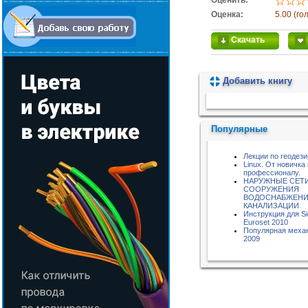
Оценить:
Оценка:
5.00 (го
Скачать
Добавить книгу
Пожалуйста, подождите...
Популярные
Лекции по геодези
Linux. От новичка 
профессионалу.
НАРУЖНЫЕ СЕТИ
СООРУЖЕНИЯ
ВОДОСНАБЖЕНИ
КАНАЛИЗАЦИИ
Инструкция для S
Euroset 2010
Популярная меха
2009