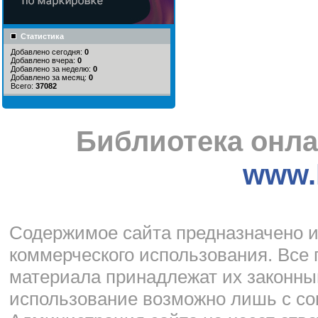
Статистика
Добавлено сегодня:
0
Добавлено вчера:
0
Добавлено за неделю:
0
Добавлено за месяц:
0
Всего:
37082
Библиотека онла
www.l
Cодержимое сайта предназначено и
коммерческого использования. Все 
материала принадлежат их законны
использование возможно лишь с со