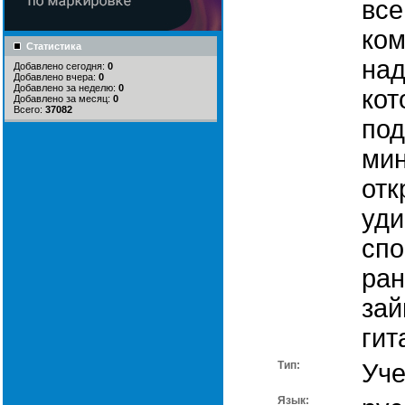
все
ком
Статистика
над
Добавлено сегодня:
0
Добавлено вчера:
0
Добавлено за неделю:
0
кот
Добавлено за месяц:
0
Всего:
37082
под
мин
отк
уди
спо
ран
зай
гит
Тип:
Уче
Язык: