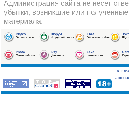
Администрация сайта не несет отве
убытки, возникшие или полученные
материала.
Видео
Форум
Chat
Jok
Видеоролики
Форум общения
Общение on-line
Шутк
Photo
Day
Love
Gam
Фотоальбомы
Дневники
Знакомства
Игры
Наши вак
О проект