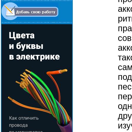
акк
рит
пра
сов
акк
так
сам
под
пес
пер
одн
дру
изу