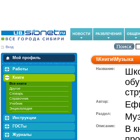
НОВОСТИ
РАЗВЛЕЧЕНИЯ
ОБЩЕН
Вход
Мои загрузки
Мои закладки
Мой профиль
\\
Книги
\
Музыка
Работы
Название:
Шко
Книги
обу
Все книги
Другое
стр
Словарь
Справочник
Автор:
Ефи
Учебник
Энциклопедия
Раздел:
Му
Инструкции
ГОСТы
Описание:
В к
Журналы
про