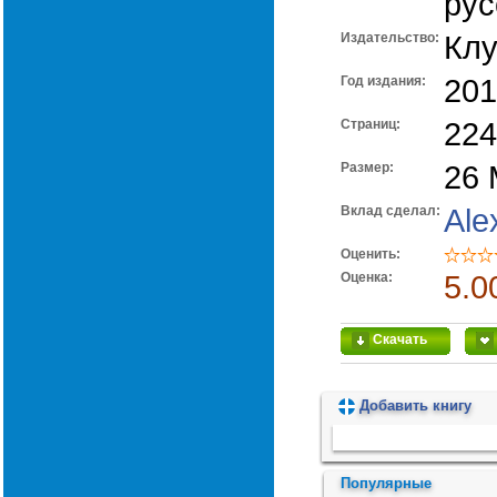
рус
Издательство:
Клу
Год издания:
201
Cтраниц:
224
Размер:
26
Вклад сделал:
Ale
Оценить:
Оценка:
5.0
Скачать
Добавить книгу
Пожалуйста, подождите...
Популярные