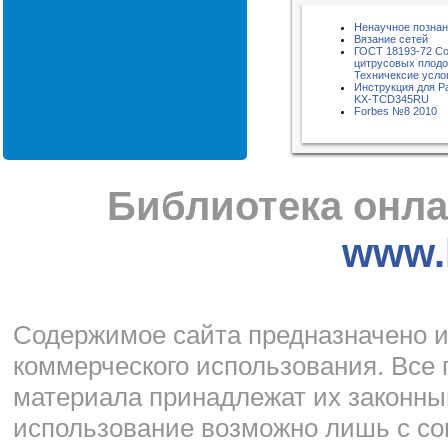
Ненаучное позна
Вязание сетей
ГОСТ 18193-72 Со
цитрусовых плодо
Техничексие усло
Инструкция для P
KX-TCD345RU
Forbes №8 2010
Библиотека онла
www.l
Cодержимое сайта предназначено и
коммерческого использования. Все 
материала принадлежат их законны
использование возможно лишь с со