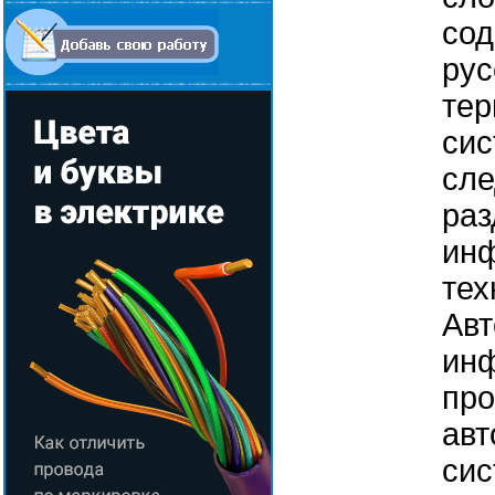
сод
рус
тер
сис
сл
раз
ин
тех
Авт
ин
про
авт
сис