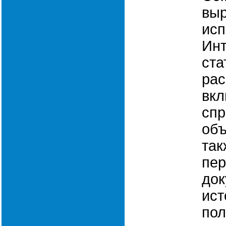
выр
исп
Инт
ста
рас
вкл
спр
объ
так
пе
до
ист
пол