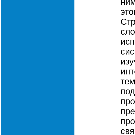
ним
это
Стр
сло
исп
сис
изу
инт
тем
под
про
пре
про
свя