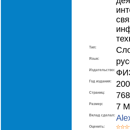
дея
инт
свя
ин
тех
Тип:
Сл
Язык:
рус
Издательство:
ФИ
Год издания:
200
Cтраниц:
768
Размер:
7 
Вклад сделал:
Ale
Оценить: