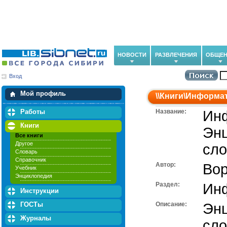
НОВОСТИ
РАЗВЛЕЧЕНИЯ
ОБЩЕН
Вход
Мои загрузки
Мои закладки
Мой профиль
\\
Книги
\
Информат
Работы
Название:
Ин
Книги
Энц
Все книги
Другое
сло
Словарь
Справочник
Автор:
Вор
Учебник
Энциклопедия
Раздел:
Ин
Инструкции
ГОСТы
Описание:
Энц
Журналы
сло