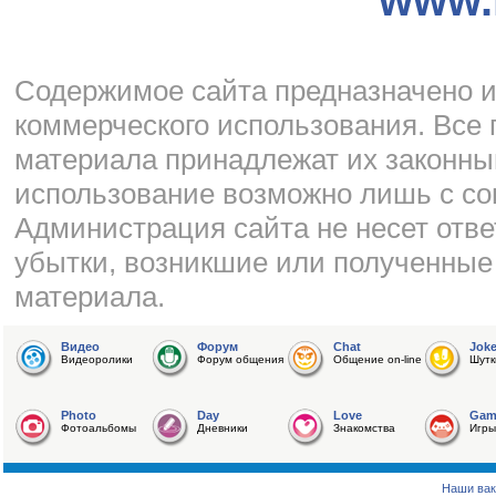
Cодержимое сайта предназначено и
коммерческого использования. Все 
материала принадлежат их законны
использование возможно лишь с со
Администрация сайта не несет отве
убытки, возникшие или полученные
материала.
Видео
Форум
Chat
Jok
Видеоролики
Форум общения
Общение on-line
Шутк
Photo
Day
Love
Gam
Фотоальбомы
Дневники
Знакомства
Игры
Наши вак