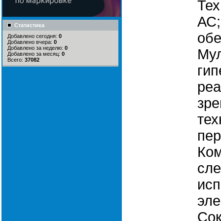
Тех
АС;
Статистика
обе
Добавлено сегодня:
0
Добавлено вчера:
0
Добавлено за неделю:
0
Мул
Добавлено за месяц:
0
Всего:
37082
гип
реа
зре
тех
пер
Ком
сле
исп
эле
Сок