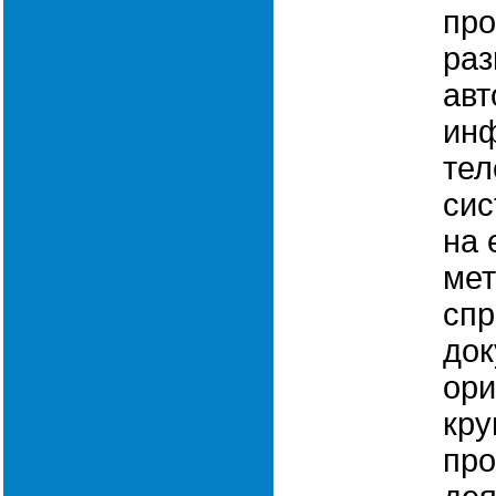
про
ра
авт
ин
те
сис
на 
мет
спр
док
ори
кру
пр