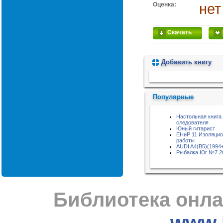
Оценка:
нет
Скачать
Добавить книгу
Пожалуйста, подождите...
Популярные
Настольная книга
следователя
Юный гитарист
ЕНиР 11 Изоляци
работы
AUDI A4(B5)(1994
Рыбалка Юг №7 2
Библиотека онла
www.l