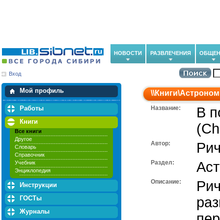
НОВОСТИ
РАЗВЛЕЧЕНИЯ
ОБЩЕН
Вход
Мои загрузки
Мои закладки
Мой профиль
\\
Книги
\
Астроном
Работы
Название:
В п
Книги
(Ch
Все книги
Другое
Автор:
Рич
Словарь
Справочник
Раздел:
Ас
Учебник
Энциклопедия
Описание:
Рич
Инструкции
ГОСТы
раз
Журналы
пер