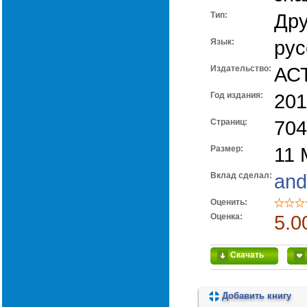
Тип:
Дру
Язык:
рус
Издательство:
АСТ
Год издания:
201
Cтраниц:
704
Размер:
11
Вклад сделал:
and
Оценить:
Оценка:
5.0
Скачать
Добавить книгу