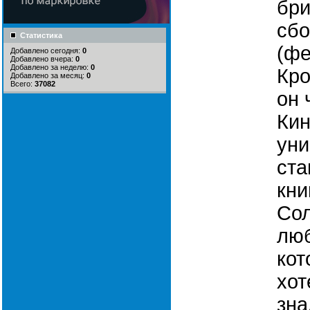
бри
сбо
Статистика
(фе
Добавлено сегодня:
0
Добавлено вчера:
0
Добавлено за неделю:
0
Кро
Добавлено за месяц:
0
Всего:
37082
он 
Кин
уни
ста
кни
Сол
люб
кот
хот
зна