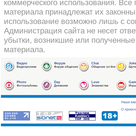
коммерческого использования. Все 
материала принадлежат их законны
использование возможно лишь с со
Администрация сайта не несет отве
убытки, возникшие или полученные
материала.
Видео
Форум
Chat
Jok
Видеоролики
Форум общения
Общение on-line
Шутк
Photo
Day
Love
Gam
Фотоальбомы
Дневники
Знакомства
Игры
Наши вак
О проект