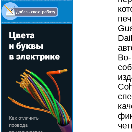
кот
печ
Gua
Dai
авт
Во-
соб
изд
Coh
спе
кач
фик
чет