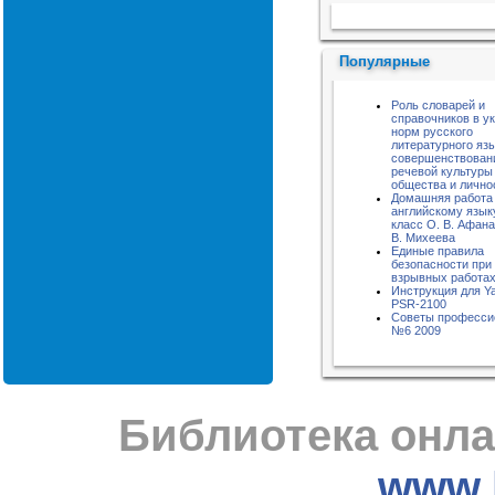
Пожалуйста, подождите...
Популярные
Роль словарей и
справочников в у
норм русского
литературного язы
совершенствован
речевой культуры
общества и лично
Домашняя работа
английскому языку
класс О. В. Афана
В. Михеева
Единые правила
безопасности при
взрывных работа
Инструкция для Y
PSR-2100
Советы професси
№6 2009
Библиотека онла
www.l