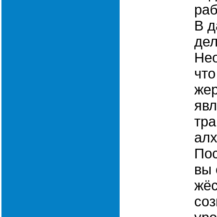
раб
В д
дел
Нео
что
же
явл
тр
алх
Пос
вы 
жёс
соз