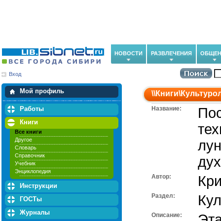
НОВОСТИ
РАЗВЛЕЧЕНИЯ
ОБЩЕН
Вход
Мои загрузки
Мои закладки
Мой профиль
\\
Книги
\
Культуро
Работы
Название:
Пос
Книги
тех
Все книги
Другое
лун
Словарь
Справочник
дух
Учебник
Энциклопедия
Автор:
Кри
Инструкции
Раздел:
Кул
ГОСТы
Журналы
Описание:
Эта