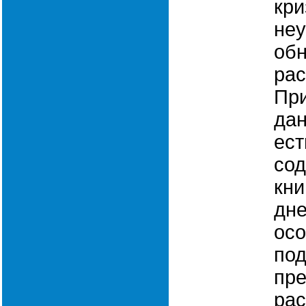
кри
неу
об
рас
При
дан
ест
со
кни
дн
осо
под
пре
рас