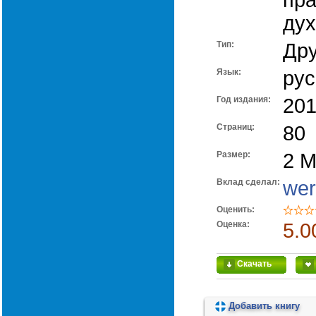
пра
дух
Тип:
Дру
Язык:
рус
Год издания:
20
Cтраниц:
80
Размер:
2 
Вклад сделал:
wer
Оценить:
Оценка:
5.0
Скачать
Добавить книгу