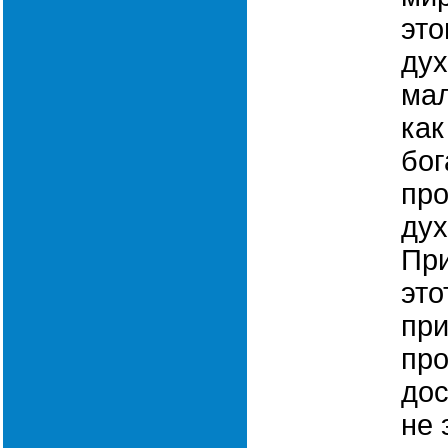
это
дух
мал
как
бог
пр
дух
Пр
это
при
про
дос
не 