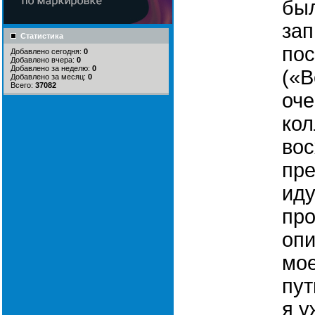
бы
зап
Статистика
по
Добавлено сегодня:
0
Добавлено вчера:
0
Добавлено за неделю:
0
(«В
Добавлено за месяц:
0
Всего:
37082
оче
кол
вос
пре
иду
про
опи
мое
пут
я у