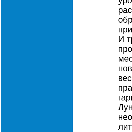
уро
рас
обр
при
И 
про
мес
нов
вес
пра
га
Лун
нео
лит