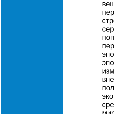
ве
пер
стр
сер
поп
пер
эпо
эпо
изм
вне
пол
эко
сре
мир