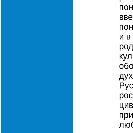
пон
вве
пон
и в
род
кул
обо
дух
Рус
рос
цив
при
люб