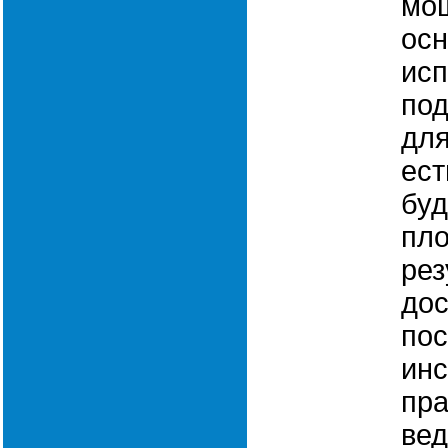
мощ
осн
исп
по
для
ест
буд
пл
рез
до
пос
инс
пра
вед