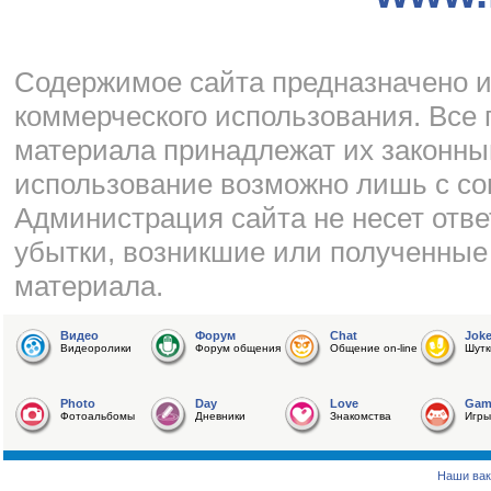
Cодержимое сайта предназначено и
коммерческого использования. Все 
материала принадлежат их законны
использование возможно лишь с со
Администрация сайта не несет отве
убытки, возникшие или полученные
материала.
Видео
Форум
Chat
Jok
Видеоролики
Форум общения
Общение on-line
Шутк
Photo
Day
Love
Gam
Фотоальбомы
Дневники
Знакомства
Игры
Наши вак