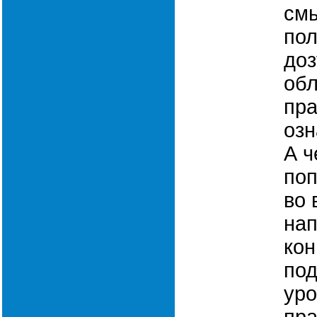
смы
пол
доз
обл
пра
озн
А ч
поп
во 
нап
кон
под
уро