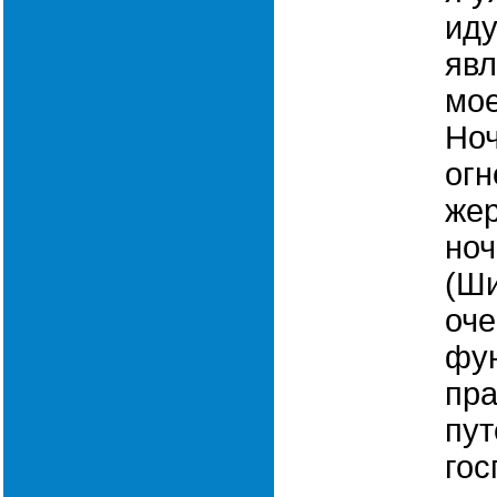
иду
яв
мое
Ноч
ог
же
ноч
(Ши
оче
фу
пра
пут
гос