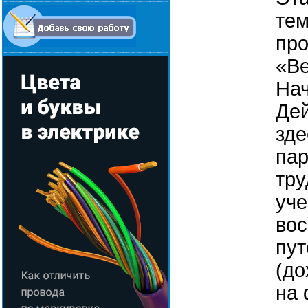
тем
про
«Ве
Нач
Дей
зде
пар
тру
уче
во
пут
(до
на 