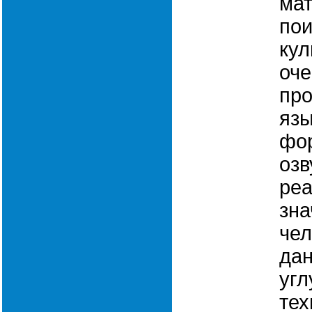
мат
пои
кул
оче
про
язы
фор
озв
реа
зна
чел
дан
угл
тех