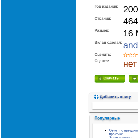
Год издания:
200
Cтраниц:
464
Размер:
16
Вклад сделал:
and
Оценить:
Оценка:
нет
Скачать
Добавить книгу
Пожалуйста, подождите...
Популярные
Отчет по преддип
практике
Энциклопедия