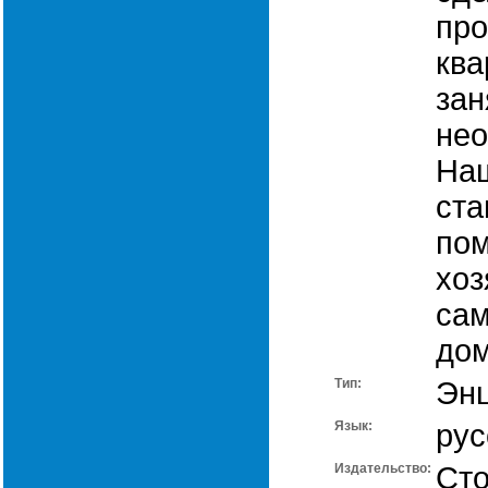
про
ква
зан
не
На
ста
пом
хоз
са
дом
Тип:
Эн
Язык:
рус
Издательство:
Сто