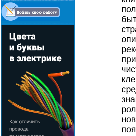
пол
быт
стр
опи
рек
при
чис
кле
сре
зна
рол
нов
поя