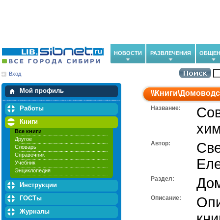
НОВОСТИ
РАЗВЛЕЧЕНИЯ
ОБЩЕН
Вход
Мои загрузки
Мои закладки
Мой профиль
\\
Книги
\
Домоводс
Работы
Название:
Со
Книги
хи
Все книги
Другое
Автор:
Све
Словарь
Справочник
Еле
Учебник
Энциклопедия
Раздел:
До
Инструкции
ГОСТы
Описание:
Опи
Журналы
кни