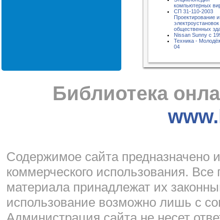
компьютерных ви
СП 31-110-2003
Проектирование и
электроустановок
общественных зд
Nissan Sunny с 199
Техника - Молодёж
04
Библиотека онла
www.l
Cодержимое сайта предназначено и
коммерческого использования. Все 
материала принадлежат их законны
использование возможно лишь с со
Администрация сайта не несет отве