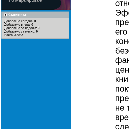
отн
Эфф
Статистика
пре
Добавлено сегодня:
0
Добавлено вчера:
0
Добавлено за неделю:
0
его
Добавлено за месяц:
0
Всего:
37082
кон
без
фак
цен
кни
пок
пре
не 
вре
сде