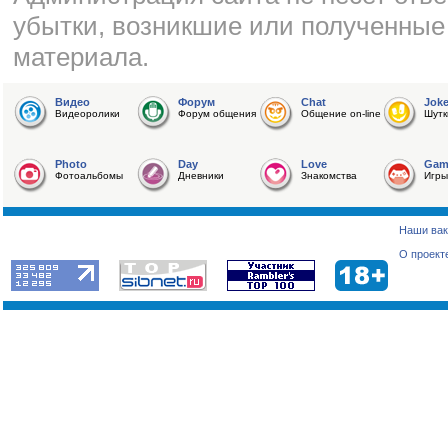
убытки, возникшие или полученные
материала.
Видео
Форум
Chat
Jok
Видеоролики
Форум общения
Общение on-line
Шутк
Photo
Day
Love
Gam
Фотоальбомы
Дневники
Знакомства
Игры
Наши вак
О проект