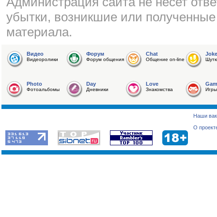
Администрация сайта не несет отве
убытки, возникшие или полученные
материала.
Видео
Форум
Chat
Jok
Видеоролики
Форум общения
Общение on-line
Шутк
Photo
Day
Love
Gam
Фотоальбомы
Дневники
Знакомства
Игры
Наши вак
О проект