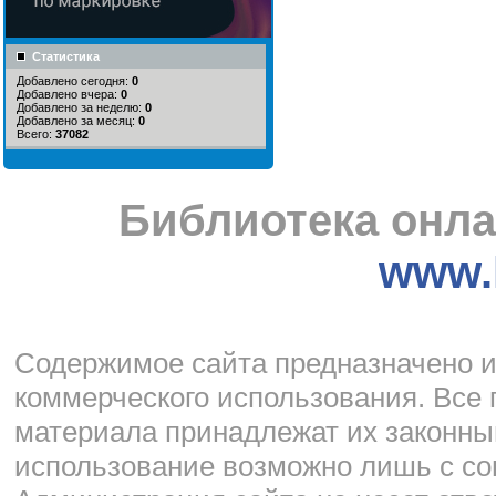
Статистика
Добавлено сегодня:
0
Добавлено вчера:
0
Добавлено за неделю:
0
Добавлено за месяц:
0
Всего:
37082
Библиотека онла
www.l
Cодержимое сайта предназначено и
коммерческого использования. Все 
материала принадлежат их законны
использование возможно лишь с со