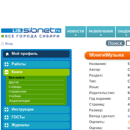
НОВОСТИ
РАЗВЛЕЧЕНИЯ
ОБЩЕН
Вход
Мои загрузки
Мои закладки
Мой профиль
\\
Книги
\
Музыка
Работы
Название:
5
Автор:
C
Книги
Раздел:
М
Все книги
Тип:
С
Другое
Словарь
Язык:
а
Справочник
Издательство:
M
Учебник
Год издания:
2
Энциклопедия
Cтраниц:
4
Инструкции
Размер:
2
Вклад сделал:
a
ГОСТы
Оценить:
Журналы
Оценка:
н