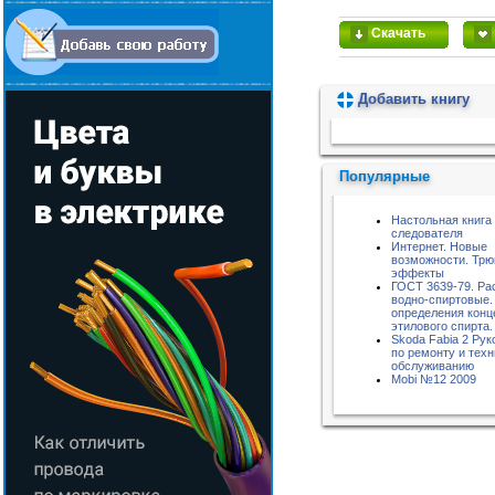
Скачать
Добавить книгу
Пожалуйста, подождите...
Популярные
Настольная книга
следователя
Интернет. Новые
возможности. Трю
эффекты
ГОСТ 3639-79. Ра
водно-спиртовые.
определения конц
этилового спирта.
Skoda Fabia 2 Рук
по ремонту и тех
обслуживанию
Mobi №12 2009