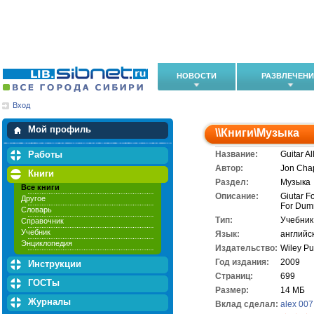
НОВОСТИ
РАЗВЛЕЧЕН
Вход
Мои загрузки
Мои закладки
Мой профиль
\\
Книги
\
Музыка
Работы
Название:
Guitar A
Автор:
Jon Chap
Книги
Раздел:
Музыка
Все книги
Описание:
Giutar F
Другое
For Dumm
Словарь
Тип:
Учебник
Справочник
Учебник
Язык:
английс
Энциклопедия
Издательство:
Wiley Pub
Год издания:
2009
Инструкции
Cтраниц:
699
ГОСТы
Размер:
14 МБ
Журналы
Вклад сделал:
alex 007