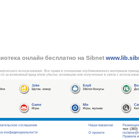
иотека онлайн бесплатно на Sibnet
www.lib.sib
мерческого использования. Все права в отношении опубликованного материала прина
сти за возможный вред и/или убытки, возникшие или полученные в связи с использова
Joke
Клуб
Bo
line
Шутки, юмор
Sibnet-бонусы
До
Game
Mix
Ca
Игры
Игры, музыка
Ка
вательское соглашение
Наши вакансии
Размещен
тел: (383)
ка конфиденциальности
О проекте
reclame@su
Правила и