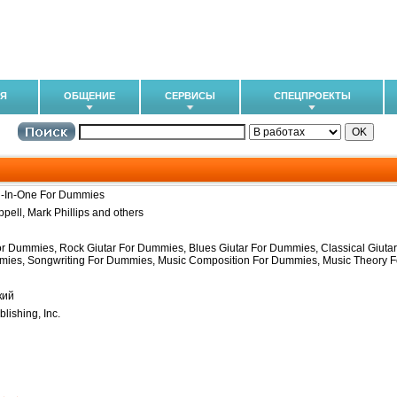
ИЯ
ОБЩЕНИЕ
СЕРВИСЫ
СПЕЦПРОЕКТЫ
ll-In-One For Dummies
pell, Mark Phillips and others
or Dummies, Rock Giutar For Dummies, Blues Giutar For Dummies, Classical Giutar
ies, Songwriting For Dummies, Music Composition For Dummies, Music Theory 
кий
lishing, Inc.