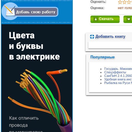
Оценить:
Оценка:
нет гол
Скачать
Добавить книгу
Пожалуйста, подождите...
Популярные
Государь. Макиав
Спецэффекты
СанПиН 2.4.1.266
Удобная книга инс
Рыбалка на Руси 