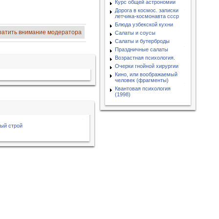
Курс общей астрономии
Дорога в космос. записки
летчика-космонавта ссср
Блюда узбекской кухни
ратить внимание модератора
Салаты и соусы
Салаты и бутерброды
Праздничные салаты
Возрастная психология.
Очерки гнойной хирургии
Кино, или воображаемый
человек (фрагменты)
Квантовая психология
(1998)
ый строй