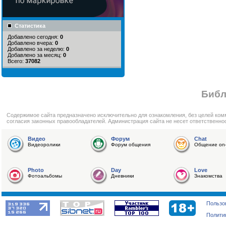
Статистика
Добавлено сегодня:
0
Добавлено вчера:
0
Добавлено за неделю:
0
Добавлено за месяц:
0
Всего:
37082
Библ
Cодержимое сайта предназначено исключительно для ознакомления, без целей ком
согласия законных правообладателей. Администрация сайта не несет ответственно
Видео
Форум
Chat
Видеоролики
Форум общения
Общение on-
Photo
Day
Love
Фотоальбомы
Дневники
Знакомства
Пользо
Полити