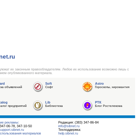
net.ru
длежат их законным правообладателям. Любое их использование возможно лишь с
нием опубликованного материала.
ard
Soft
Astro
ска объявлений
Софт
Гороскопы, хиромантия
talog
Lib
РТК
талог предприятий
Библиотека
Блог Ростелекома
ие рекламы:
Редакция: (383) 347-86-84
 347-06-78, 347-10-50
info@sibnet.ru
pport.sibnet.ru
Техподдержка:
спользования материалов
help.sibnet.ru