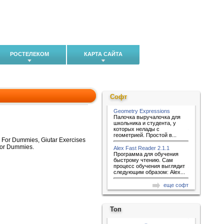
РОСТЕЛЕКОМ
КАРТА САЙТА
Софт
Geometry Expressions
Палочка выручалочка для
школьника и студента, у
которых нелады с
геометрией. Простой в...
 For Dummies, Giutar Exercises
For Dummies.
Alex Fast Reader 2.1.1
Программа для обучения
быстрому чтению. Сам
процесс обучения выглядит
следующим образом: Alex...
еще софт
Топ