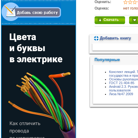
Оценить:
Оценка:
нет гол
Скачать
Добавить книгу
Пожалуйста, подождите...
Популярные
Конспект лекций. 
государства и пра
Основы рукопашн
ГОСТ 21-404-85
Android 2.3. Руко
пользователя
Лиза №47 2009