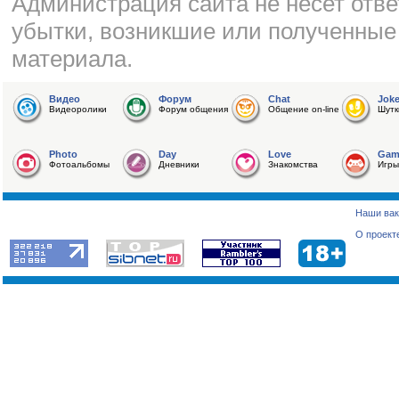
Администрация сайта не несет отве
убытки, возникшие или полученные
материала.
Видео
Форум
Chat
Jok
Видеоролики
Форум общения
Общение on-line
Шутк
Photo
Day
Love
Gam
Фотоальбомы
Дневники
Знакомства
Игры
Наши вак
О проект