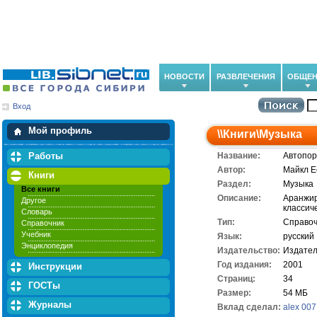
НОВОСТИ
РАЗВЛЕЧЕНИЯ
ОБЩЕН
Вход
Мои загрузки
Мои закладки
Мой профиль
\\
Книги
\
Музыка
Работы
Название:
Автопор
Автор:
Майкл Е
Книги
Раздел:
Музыка
Все книги
Описание:
Аранжир
Другое
классич
Словарь
Тип:
Справоч
Справочник
Учебник
Язык:
русский
Энциклопедия
Издательство:
Издател
Год издания:
2001
Инструкции
Cтраниц:
34
ГОСТы
Размер:
54 МБ
Журналы
Вклад сделал:
alex 007