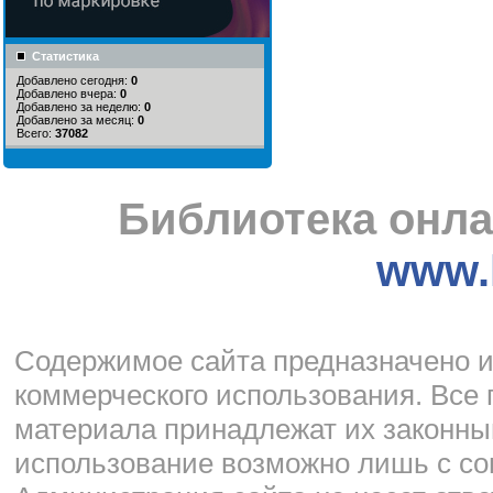
Статистика
Добавлено сегодня:
0
Добавлено вчера:
0
Добавлено за неделю:
0
Добавлено за месяц:
0
Всего:
37082
Библиотека онла
www.l
Cодержимое сайта предназначено и
коммерческого использования. Все 
материала принадлежат их законны
использование возможно лишь с со