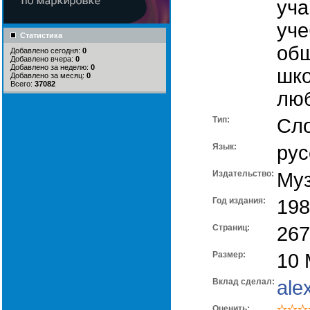
уч
уче
Статистика
об
Добавлено сегодня:
0
Добавлено вчера:
0
Добавлено за неделю:
0
шко
Добавлено за месяц:
0
Всего:
37082
люб
Тип:
Сл
Язык:
рус
Издательство:
Муз
Год издания:
198
Cтраниц:
267
Размер:
10
Вклад сделал:
ale
Оценить: