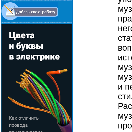
муз
пра
нег
ста
воп
ист
муз
муз
и п
сти
Рас
муз
про