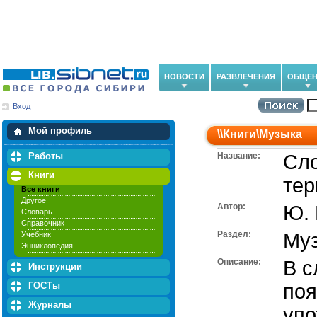
НОВОСТИ
РАЗВЛЕЧЕНИЯ
ОБЩЕН
Вход
Мои загрузки
Мои закладки
Мой профиль
\\
Книги
\
Музыка
Работы
Название:
Сл
Книги
тер
Все книги
Другое
Автор:
Ю.
Словарь
Справочник
Раздел:
Му
Учебник
Энциклопедия
Описание:
В с
Инструкции
ГОСТы
поя
Журналы
упо