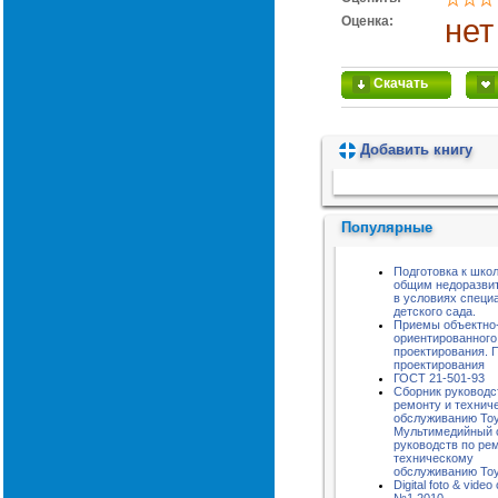
Оценка:
нет
Скачать
Добавить книгу
Пожалуйста, подождите...
Популярные
Подготовка к школ
общим недоразви
в условиях специ
детского сада.
Приемы объектно
ориентированного
проектирования. 
проектирования
ГОСТ 21-501-93
Сборник руководс
ремонту и технич
обслуживанию Toyo
Мультимедийный 
руководств по ре
техническому
обслуживанию Toyo
Digital foto & vide
№1 2010