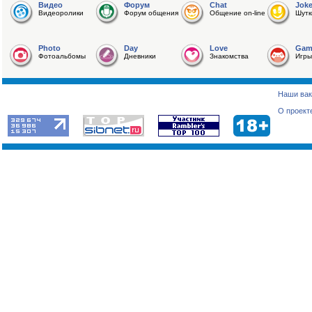
Видео
Форум
Chat
Jok
Видеоролики
Форум общения
Общение on-line
Шутк
Photo
Day
Love
Gam
Фотоальбомы
Дневники
Знакомства
Игры
Наши вак
О проект