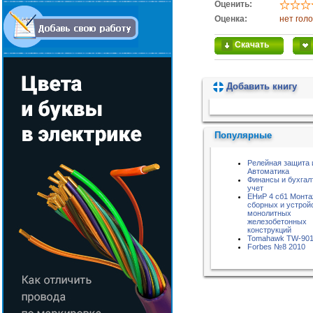
Оценить:
Оценка:
нет гол
Скачать
Добавить книгу
Пожалуйста, подождите...
Популярные
Релейная защита 
Автоматика
Финансы и бухгал
учет
ЕНиР 4 сб1 Монт
сборных и устрой
монолитных
железобетонных
конструкций
Tomahawk TW-90
Forbes №8 2010