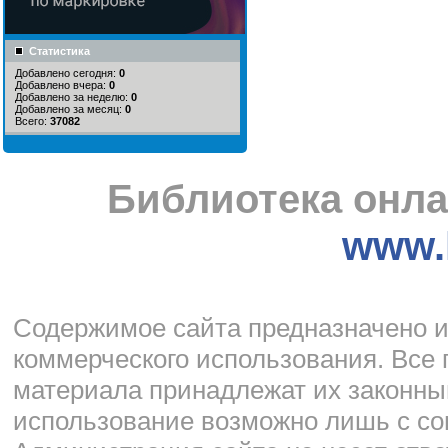
Статистика
Добавлено сегодня:
0
Добавлено вчера:
0
Добавлено за неделю:
0
Добавлено за месяц:
0
Всего:
37082
Библиотека онла
www.l
Cодержимое сайта предназначено и
коммерческого использования. Все 
материала принадлежат их законны
использование возможно лишь с со