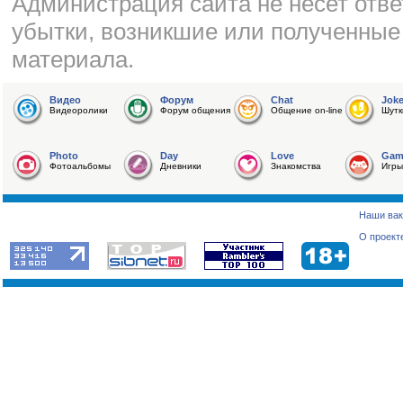
Администрация сайта не несет отве
убытки, возникшие или полученные
материала.
Видео
Форум
Chat
Jok
Видеоролики
Форум общения
Общение on-line
Шутк
Photo
Day
Love
Gam
Фотоальбомы
Дневники
Знакомства
Игры
Наши вак
О проект