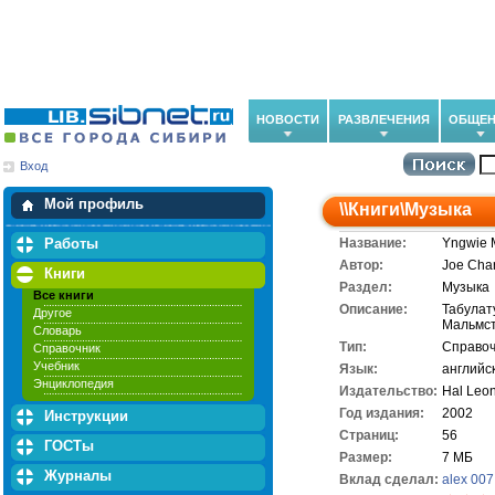
НОВОСТИ
РАЗВЛЕЧЕНИЯ
ОБЩЕН
Вход
Мои загрузки
Мои закладки
Мой профиль
\\
Книги
\
Музыка
Работы
Название:
Yngwie M
Автор:
Joe Cha
Книги
Раздел:
Музыка
Все книги
Описание:
Табулат
Другое
Мальмст
Словарь
Тип:
Справоч
Справочник
Учебник
Язык:
английс
Энциклопедия
Издательство:
Hal Leon
Год издания:
2002
Инструкции
Cтраниц:
56
ГОСТы
Размер:
7 МБ
Журналы
Вклад сделал:
alex 007