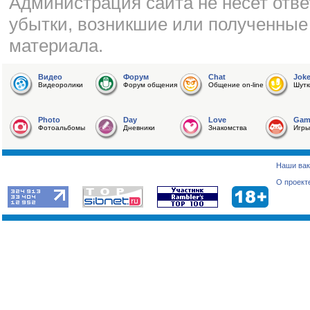
Администрация сайта не несет отве
убытки, возникшие или полученные
материала.
Видео
Форум
Chat
Jok
Видеоролики
Форум общения
Общение on-line
Шутк
Photo
Day
Love
Gam
Фотоальбомы
Дневники
Знакомства
Игры
Наши вак
О проект