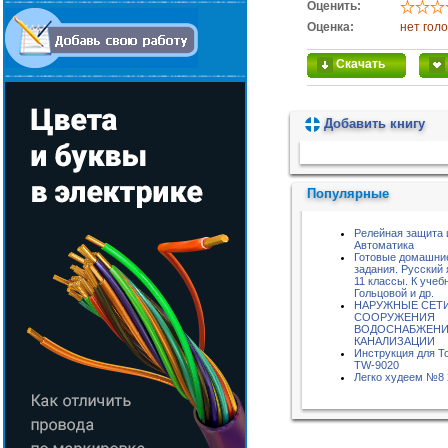
Оценить:
Оценка:
нет гол
Скачать
Добавить книгу
Пожалуйста, подождите...
Популярные
Релейная защита 
Автоматика
Готовые домашни
задания. Русский 
11 классы. К учебн
Гольцовой и др.
НАРУЖНЫЕ СЕТИ
СООРУЖЕНИЯ
ВОДОСНАБЖЕНИ
КАНАЛИЗАЦИИ
Инструкция для 
TW-9020
Легко худеем №8 