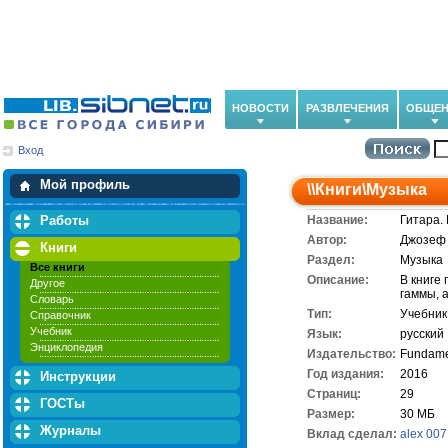
НОВОСТИ
РАЗВЛЕЧЕНИЯ
ОБЩЕН
Вход
Мои загрузки
Мои закладки
Мой профиль
\\
Книги
\
Музыка
Работы
Название:
Гитара.
Автор:
Джозеф
Книги
Раздел:
Музыка
Все книги
Описание:
В книге
Другое
гаммы, 
Словарь
Тип:
Учебник
Справочник
Учебник
Язык:
русский
Энциклопедия
Издательство:
Fundame
Год издания:
2016
Инструкции
Cтраниц:
29
ГОСТы
Размер:
30 МБ
Журналы
Вклад сделал:
alex 007