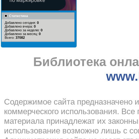
Статистика
Добавлено сегодня:
0
Добавлено вчера:
0
Добавлено за неделю:
0
Добавлено за месяц:
0
Всего:
37082
Библиотека онла
www.l
Cодержимое сайта предназначено и
коммерческого использования. Все 
материала принадлежат их законны
использование возможно лишь с со