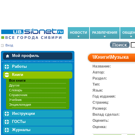
НОВОСТИ
РАЗВЛЕЧЕНИЯ
ОБЩЕН
Вход
Мои загрузки
Мои закладки
Мой профиль
\\
Книги
\
Музыка
Работы
Название:
Автор:
Книги
Раздел:
Все книги
Тип:
Другое
Словарь
Язык:
Справочник
Год издания:
Учебник
Cтраниц:
Энциклопедия
Размер:
Инструкции
Вклад сделал:
Оценить:
ГОСТы
Оценка:
Журналы