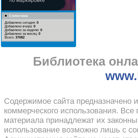
Статистика
Добавлено сегодня:
0
Добавлено вчера:
0
Добавлено за неделю:
0
Добавлено за месяц:
0
Всего:
37082
Библиотека онла
www.l
Cодержимое сайта предназначено и
коммерческого использования. Все 
материала принадлежат их законны
использование возможно лишь с со