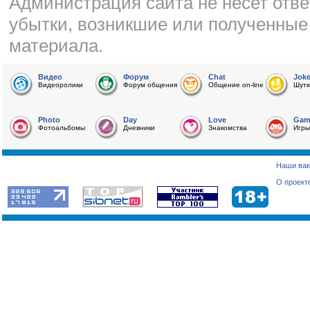
Администрация сайта не несет отве
убытки, возникшие или полученные
материала.
Видео
Форум
Chat
Jok
Видеоролики
Форум общения
Общение on-line
Шутк
Photo
Day
Love
Gam
Фотоальбомы
Дневники
Знакомства
Игры
Наши вак
О проект