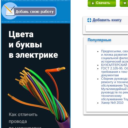
Скачать
Добавить книгу
Пожалуйста, подождите...
Популярные
Предпосылки, сво
и логика развития
социальной фило
исторический асп
БУХГАЛТЕРСКИЙ
ГОСТ 2.105-95. О
требования к тек
документам
Сборник руководс
ремонту и технич
обслуживанию Toyo
Мультимедийный 
руководств по ре
техническому
обслуживанию Toyo
Хакер №9 2010