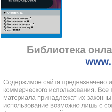
Статистика
Добавлено сегодня:
0
Добавлено вчера:
0
Добавлено за неделю:
0
Добавлено за месяц:
0
Всего:
37082
Библиотека онла
www.l
Cодержимое сайта предназначено и
коммерческого использования. Все 
материала принадлежат их законны
использование возможно лишь с со