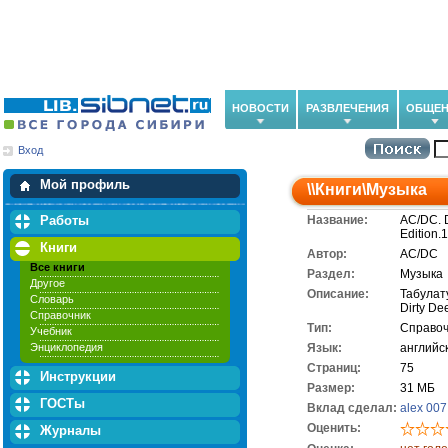
НОВОСТИ
РАЗВЛЕЧЕНИЯ
ОБЩЕН
Вход
Мои загрузки
Мои закладки
Мой профиль
\\
Книги
\
Музыка
Работы
Название:
AC/DC. D
Edition.
Книги
Автор:
AC/DC
Все книги
Раздел:
Музыка
Другое
Описание:
Табулат
Словарь
Dirty De
Справочник
Тип:
Справоч
Учебник
Энциклопедия
Язык:
английс
Cтраниц:
75
Инструкции
Размер:
31 МБ
ГОСТы
Вклад сделал:
alex 007
Оценить:
Журналы