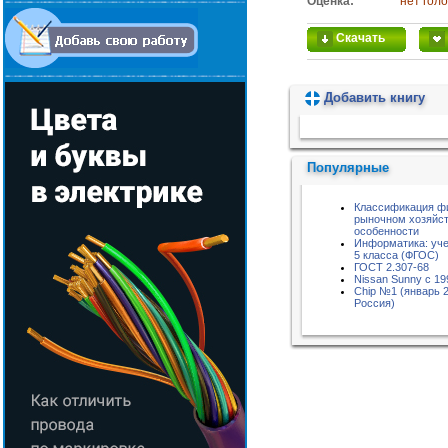
Оценка:
нет гол
Скачать
Добавить книгу
Пожалуйста, подождите...
Популярные
Классификация ф
рыночном хозяйст
особенности
Информатика: уче
5 класса (ФГОС)
ГОСТ 2.307-68
Nissan Sunny с 199
Chip №1 (январь 2
Россия)