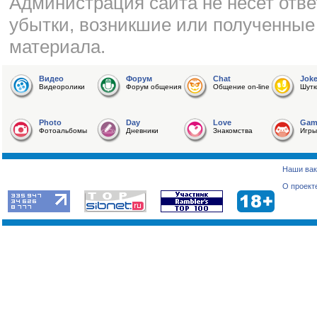
Администрация сайта не несет отве
убытки, возникшие или полученные
материала.
Видео
Форум
Chat
Jok
Видеоролики
Форум общения
Общение on-line
Шутк
Photo
Day
Love
Gam
Фотоальбомы
Дневники
Знакомства
Игры
Наши вак
О проект