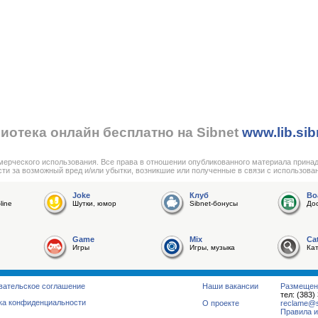
иотека онлайн бесплатно на Sibnet
www.lib.sib
мерческого использования. Все права в отношении опубликованного материала прина
сти за возможный вред и/или убытки, возникшие или полученные в связи с использова
Joke
Клуб
Bo
line
Шутки, юмор
Sibnet-бонусы
До
Game
Mix
Ca
Игры
Игры, музыка
Ка
вательское соглашение
Наши вакансии
Размещен
тел: (383)
ка конфиденциальности
О проекте
reclame@su
Правила и