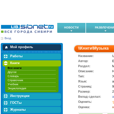
НОВОСТИ
РАЗВЛЕЧЕН
Вход
Мои загрузки
Мои закладки
Мой профиль
\\
Книги
\
Музыка
Работы
Название:
U
Автор:
E
Книги
Раздел:
Все книги
Описание:
H
Другое
Словарь
Тип:
У
Справочник
Язык:
а
Учебник
Cтраниц:
9
Энциклопедия
Размер:
2
Инструкции
Вклад сделал:
a
Оценить:
ГОСТы
Оценка:
н
Журналы