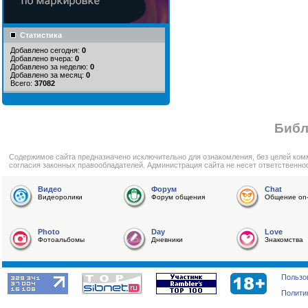
Статистика
Добавлено сегодня:
0
Добавлено вчера:
0
Добавлено за неделю:
0
Добавлено за месяц:
0
Всего:
37082
Библ
Cодержимое сайта предназначено исключительно для ознакомления, без целей ком
согласия законных правообладателей. Администрация сайта не несет ответственно
Видео
Форум
Chat
Видеоролики
Форум общения
Общение on-
Photo
Day
Love
Фотоальбомы
Дневники
Знакомства
Пользо
Полити