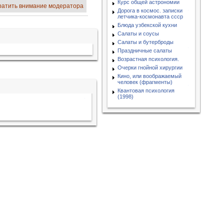
Курс общей астрономии
ратить внимание модератора
Дорога в космос. записки
летчика-космонавта ссср
Блюда узбекской кухни
Салаты и соусы
Салаты и бутерброды
Праздничные салаты
Возрастная психология.
Очерки гнойной хирургии
Кино, или воображаемый
человек (фрагменты)
Квантовая психология
(1998)