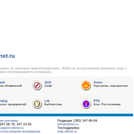
net.ru
длежат их законным правообладателям. Любое их использование возможно лишь с
нием опубликованного материала.
ard
Soft
Astro
ска объявлений
Софт
Гороскопы, хиромантия
talog
Lib
РТК
талог предприятий
Библиотека
Блог Ростелекома
ие рекламы:
Редакция: (383) 347-86-84
 347-06-78, 347-10-50
info@sibnet.ru
pport.sibnet.ru
Техподдержка:
спользования материалов
help.sibnet.ru