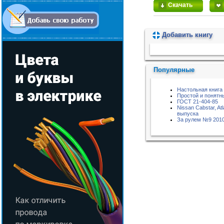
Скачать
Добавить книгу
Пожалуйста, подождите...
Популярные
Настольная книга
Простой и понятн
ГОСТ 21-404-85
Nissan Cabstar, At
выпуска
За рулем №9 201