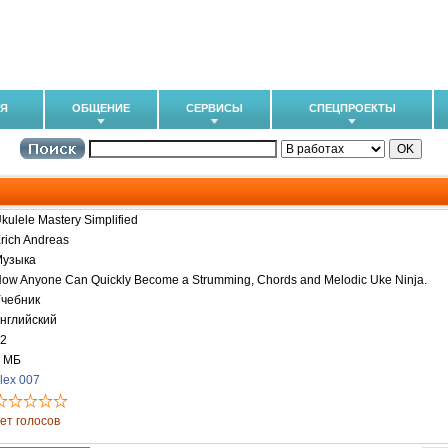
ИЯ
ОБЩЕНИЕ
СЕРВИСЫ
СПЕЦПРОЕКТЫ
kulele Mastery Simplified
rich Andreas
Музыка
ow Anyone Can Quickly Become a Strumming, Chords and Melodic Uke Ninja.
чебник
нглийский
2
 МБ
lex 007
ет голосов