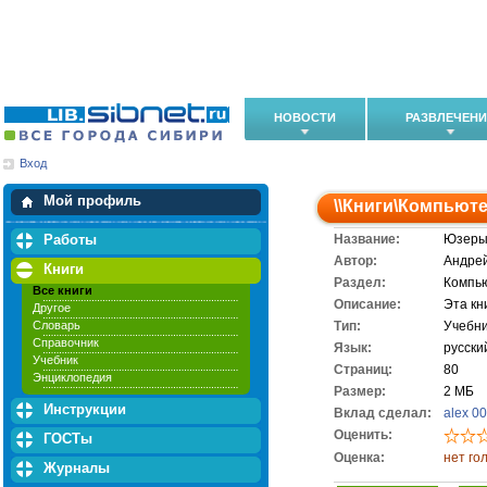
НОВОСТИ
РАЗВЛЕЧЕН
Вход
Мои загрузки
Мои закладки
Мой профиль
\\
Книги
\
Компьюте
Работы
Название:
Юзеры 
Автор:
Андрей
Книги
Раздел:
Компь
Все книги
Описание:
Эта кн
Другое
Словарь
Тип:
Учебн
Справочник
Язык:
русски
Учебник
Cтраниц:
80
Энциклопедия
Размер:
2 МБ
Инструкции
Вклад сделал:
alex 0
Оценить:
ГОСТы
Оценка:
нет го
Журналы