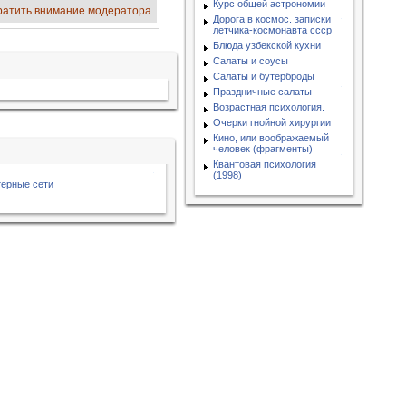
Курс общей астрономии
ратить внимание модератора
Дорога в космос. записки
летчика-космонавта ссср
Блюда узбекской кухни
Салаты и соусы
Салаты и бутерброды
Праздничные салаты
Возрастная психология.
Очерки гнойной хирургии
Кино, или воображаемый
человек (фрагменты)
Квантовая психология
(1998)
терные сети