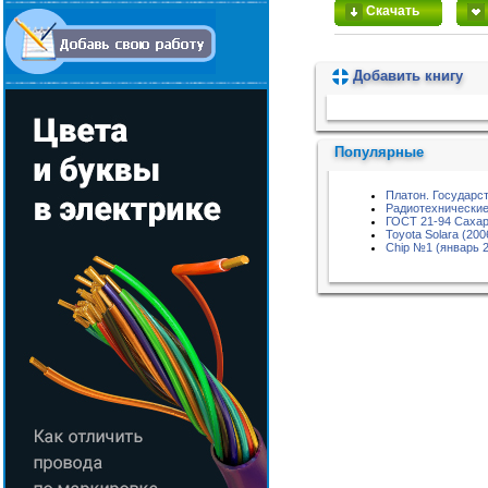
Скачать
Добавить книгу
Пожалуйста, подождите...
Популярные
Платон. Государс
Радиотехнические
ГОСТ 21-94 Сахар
Toyota Solara (200
Chip №1 (январь 