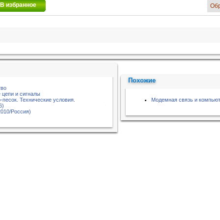
В избранное
Об
Похожие
тво
 цепи и сигналы
-песок. Технические условия.
Модемная связь и компью
6)
2010/Россия)