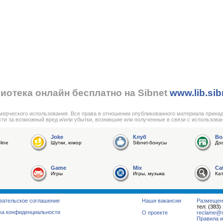
иотека онлайн бесплатно на Sibnet
www.lib.sib
мерческого использования. Все права в отношении опубликованного материала прина
сти за возможный вред и/или убытки, возникшие или полученные в связи с использова
Joke
Клуб
Bo
line
Шутки, юмор
Sibnet-бонусы
До
Game
Mix
Ca
Игры
Игры, музыка
Ка
вательское соглашение
Наши вакансии
Размещен
тел: (383)
ка конфиденциальности
О проекте
reclame@su
Правила и