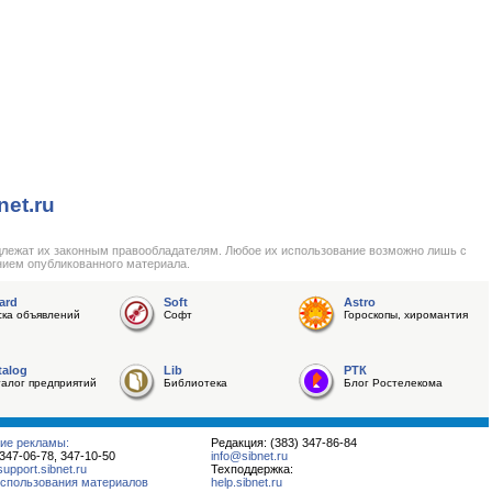
net.ru
длежат их законным правообладателям. Любое их использование возможно лишь с
нием опубликованного материала.
ard
Soft
Astro
ска объявлений
Софт
Гороскопы, хиромантия
talog
Lib
РТК
талог предприятий
Библиотека
Блог Ростелекома
ие рекламы:
Редакция: (383) 347-86-84
 347-06-78, 347-10-50
info@sibnet.ru
pport.sibnet.ru
Техподдержка:
спользования материалов
help.sibnet.ru