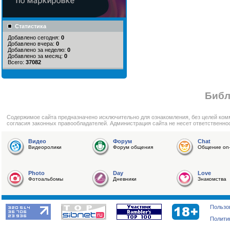
Статистика
Добавлено сегодня:
0
Добавлено вчера:
0
Добавлено за неделю:
0
Добавлено за месяц:
0
Всего:
37082
Библ
Cодержимое сайта предназначено исключительно для ознакомления, без целей ком
согласия законных правообладателей. Администрация сайта не несет ответственно
Видео
Форум
Chat
Видеоролики
Форум общения
Общение on-
Photo
Day
Love
Фотоальбомы
Дневники
Знакомства
Пользо
Полити