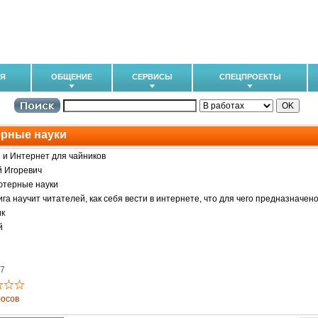
ИЯ
ОБЩЕНИЕ
СЕРВИСЫ
СПЕЦПРОЕКТЫ
рные науки
и Интернет для чайников
 Игоревич
ютерные науки
ига научит читателей, как себя вести в интернете, что для чего предназначено
ик
й
07
лосов