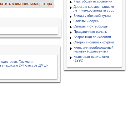
Курс общей астрономии
ратить внимание модератора
Дорога в космос. записки
летчика-космонавта ссср
Блюда узбекской кухни
Салаты и соусы
Салаты и бутерброды
Праздничные салаты
Возрастная психология.
Очерки гнойной хирургии
Кино, или воображаемый
человек (фрагменты)
Квантовая психология
(1998)
подготовке. Гаммы и
я учащихся 2-4 классов ДМШ-