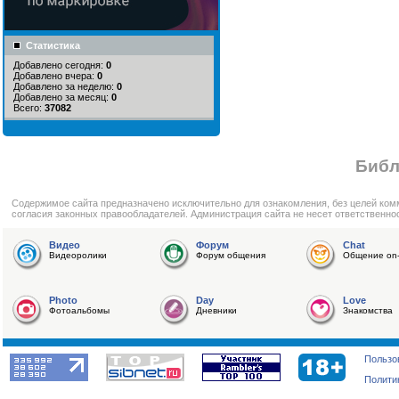
Статистика
Добавлено сегодня:
0
Добавлено вчера:
0
Добавлено за неделю:
0
Добавлено за месяц:
0
Всего:
37082
Библ
Cодержимое сайта предназначено исключительно для ознакомления, без целей ком
согласия законных правообладателей. Администрация сайта не несет ответственно
Видео
Форум
Chat
Видеоролики
Форум общения
Общение on-
Photo
Day
Love
Фотоальбомы
Дневники
Знакомства
Пользо
Полити