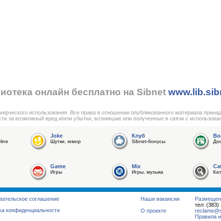
иотека онлайн бесплатно на Sibnet
www.lib.sib
мерческого использования. Все права в отношении опубликованного материала прина
сти за возможный вред и/или убытки, возникшие или полученные в связи с использова
Joke
Клуб
Bo
line
Шутки, юмор
Sibnet-бонусы
До
Game
Mix
Ca
Игры
Игры, музыка
Ка
вательское соглашение
Наши вакансии
Размещен
тел: (383)
ка конфиденциальности
О проекте
reclame@su
Правила и