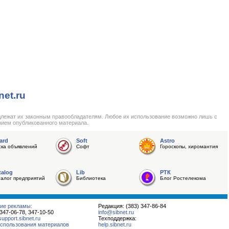
net.ru
длежат их законным правообладателям. Любое их использование возможно лишь с
нием опубликованного материала.
ard
Soft
Astro
ска объявлений
Софт
Гороскопы, хиромантия
talog
Lib
РТК
талог предприятий
Библиотека
Блог Ростелекома
ие рекламы:
Редакция: (383) 347-86-84
 347-06-78, 347-10-50
info@sibnet.ru
pport.sibnet.ru
Техподдержка:
спользования материалов
help.sibnet.ru