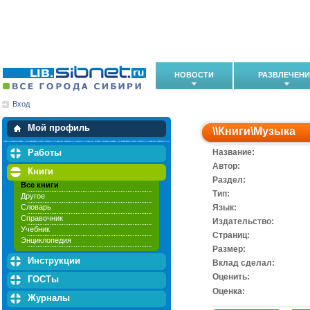
НОВОСТИ
РАЗВЛЕЧЕН
Вход
Мои загрузки
Мои закладки
Мой профиль
\\
Книги
\
Музыка
Работы
Название:
Автор:
Книги
Раздел:
Все книги
Тип:
Другое
Словарь
Язык:
Справочник
Издательство:
Учебник
Cтраниц:
Энциклопедия
Размер:
Инструкции
Вклад сделал:
Оценить:
ГОСТы
Оценка:
Журналы