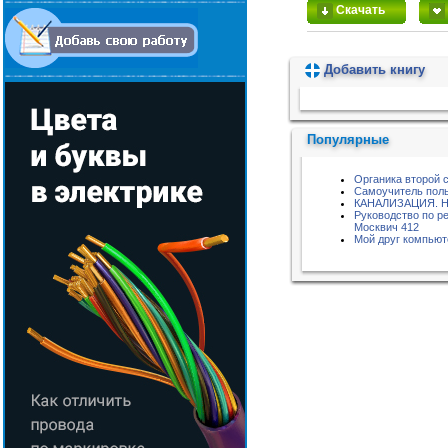
Скачать
Добавить книгу
Пожалуйста, подождите...
Популярные
Органика второй 
Самоучитель поль
КАНАЛИЗАЦИЯ. 
Руководство по р
Москвич 412
Мой друг компью