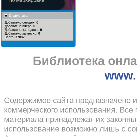
Статистика
Добавлено сегодня:
0
Добавлено вчера:
0
Добавлено за неделю:
0
Добавлено за месяц:
0
Всего:
37082
Библиотека онла
www.l
Cодержимое сайта предназначено и
коммерческого использования. Все 
материала принадлежат их законны
использование возможно лишь с со