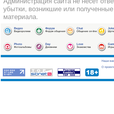
Администрация сайта не несет отве
убытки, возникшие или полученные
материала.
Видео
Форум
Chat
Jok
Видеоролики
Форум общения
Общение on-line
Шутк
Photo
Day
Love
Gam
Фотоальбомы
Дневники
Знакомства
Игры
Наши вак
О проект