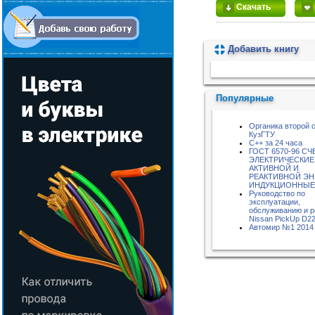
Скачать
Добавить книгу
Пожалуйста, подождите...
Популярные
Органика второй 
КузГТУ
C++ за 24 часа
ГОСТ 6570-96 С
ЭЛЕКТРИЧЕСКИЕ
АКТИВНОЙ И
РЕАКТИВНОЙ ЭН
ИНДУКЦИОННЫЕ
Руководство по
эксплуатации,
обслуживанию и 
Nissan PickUp D2
Автомир №1 2014