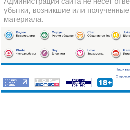
Администрация сайта не несет отве
убытки, возникшие или полученные
материала.
Видео
Форум
Chat
Jok
Видеоролики
Форум общения
Общение on-line
Шутк
Photo
Day
Love
Gam
Фотоальбомы
Дневники
Знакомства
Игры
Наши вак
О проект