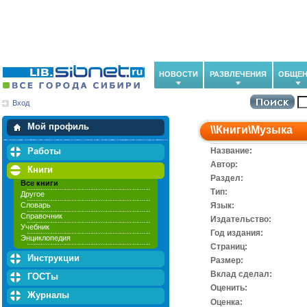
НОВОСТИ
РАЗВЛЕЧЕНИЯ
ОБЩЕН
Вход
Мои загрузки
Мои закладки
Мой профиль
\\
Книги
\
Музыка
Работы
Название:
Автор:
Книги
Раздел:
Все книги
Тип:
Другое
Словарь
Язык:
Справочник
Издательство:
Учебник
Год издания:
Энциклопедия
Cтраниц:
Инструкции
Размер:
Вклад сделал:
ГОСТы
Оценить:
Журналы
Оценка: