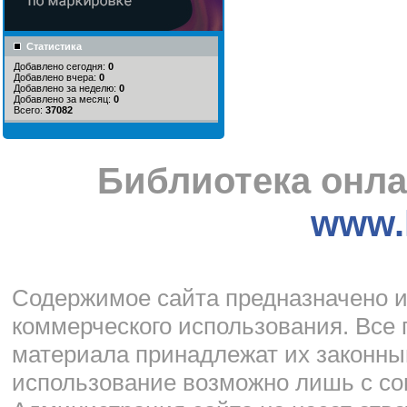
Статистика
Добавлено сегодня:
0
Добавлено вчера:
0
Добавлено за неделю:
0
Добавлено за месяц:
0
Всего:
37082
Библиотека онла
www.l
Cодержимое сайта предназначено и
коммерческого использования. Все 
материала принадлежат их законны
использование возможно лишь с со