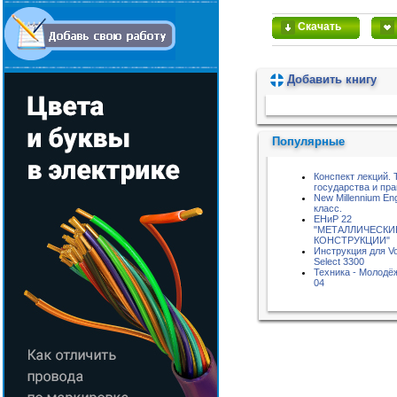
Скачать
Добавить книгу
Пожалуйста, подождите...
Популярные
Конспект лекций. 
государства и пра
New Millennium Eng
класс.
ЕНиР 22
"МЕТАЛЛИЧЕСКИ
КОНСТРУКЦИИ"
Инструкция для Vo
Select 3300
Техника - Молодёж
04