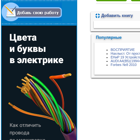
Добавить книгу
Пожалуйста, подождите...
Популярные
ВОСПРИЯТИЕ
Нахлыст. От прос
ЕНиР 19 Устройст
AUDI A4(B5)(1994
Forbes №8 2010