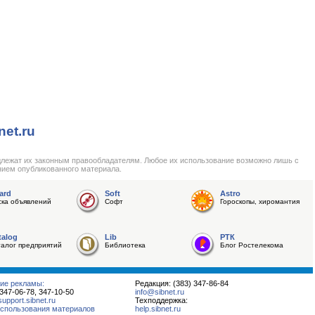
net.ru
длежат их законным правообладателям. Любое их использование возможно лишь с
нием опубликованного материала.
ard
Soft
Astro
ска объявлений
Софт
Гороскопы, хиромантия
talog
Lib
РТК
талог предприятий
Библиотека
Блог Ростелекома
ие рекламы:
Редакция: (383) 347-86-84
 347-06-78, 347-10-50
info@sibnet.ru
pport.sibnet.ru
Техподдержка:
спользования материалов
help.sibnet.ru