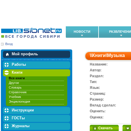
НОВОСТИ
РАЗВЛЕЧЕН
Вход
Мои загрузки
Мои закладки
Мой профиль
\\
Книги
\
Музыка
Работы
Название:
Автор:
Книги
Раздел:
Все книги
Тип:
Другое
Словарь
Язык:
Справочник
Cтраниц:
Учебник
Размер:
Энциклопедия
Вклад сделал:
Инструкции
Оценить:
Оценка:
ГОСТы
Журналы
Скачать