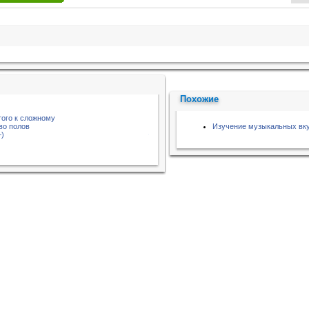
Похожие
того к сложному
во полов
Изучение музыкальных вку
+)