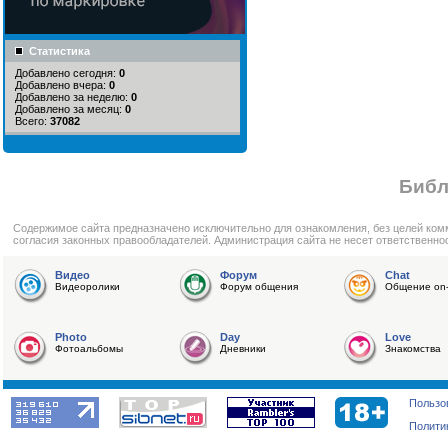
Статистика
Добавлено сегодня:
0
Добавлено вчера:
0
Добавлено за неделю:
0
Добавлено за месяц:
0
Всего:
37082
Библ
Cодержимое сайта предназначено исключительно для ознакомления, без целей ком
согласия законных правообладателей. Администрация сайта не несет ответственно
Видео
Форум
Chat
Видеоролики
Форум общения
Общение on-
Photo
Day
Love
Фотоальбомы
Дневники
Знакомства
Пользо
Полити