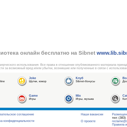
иотека онлайн бесплатно на Sibnet
www.lib.sib
мерческого использования. Все права в отношении опубликованного материала прина
сти за возможный вред и/или убытки, возникшие или полученные в связи с использова
Joke
Клуб
Bo
line
Шутки, юмор
Sibnet-бонусы
До
Game
Mix
Ca
Игры
Игры, музыка
Ка
вательское соглашение
Наши вакансии
Размещен
тел: (383)
ка конфиденциальности
О проекте
reclame@su
Правила и