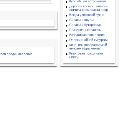
Курс общей астрономии
Дорога в космос. записки
летчика-космонавта ссср
Блюда узбекской кухни
Салаты и соусы
Салаты и бутерброды
Праздничные салаты
Возрастная психология.
Очерки гнойной хирургии
Кино, или воображаемый
человек (фрагменты)
Квантовая психология
сов среди населения
(1998)