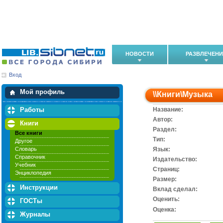
НОВОСТИ
РАЗВЛЕЧЕН
Вход
Мои загрузки
Мои закладки
Мой профиль
\\
Книги
\
Музыка
Работы
Название:
Автор:
Книги
Раздел:
Все книги
Тип:
Другое
Словарь
Язык:
Справочник
Издательство:
Учебник
Cтраниц:
Энциклопедия
Размер:
Инструкции
Вклад сделал:
Оценить:
ГОСТы
Оценка:
Журналы