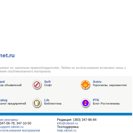
net.ru
длежат их законным правообладателям. Любое их использование возможно лишь с
нием опубликованного материала.
ard
Soft
Astro
ска объявлений
Софт
Гороскопы, хиромантия
talog
Lib
РТК
талог предприятий
Библиотека
Блог Ростелекома
ие рекламы:
Редакция: (383) 347-86-84
 347-06-78, 347-10-50
info@sibnet.ru
pport.sibnet.ru
Техподдержка:
спользования материалов
help.sibnet.ru