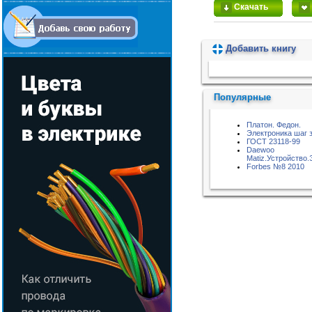
Скачать
Добавить книгу
Пожалуйста, подождите...
Популярные
Платон. Федон.
Электроника шаг 
ГОСТ 23118-99
Daewoo
Matiz.Устройство
Forbes №8 2010