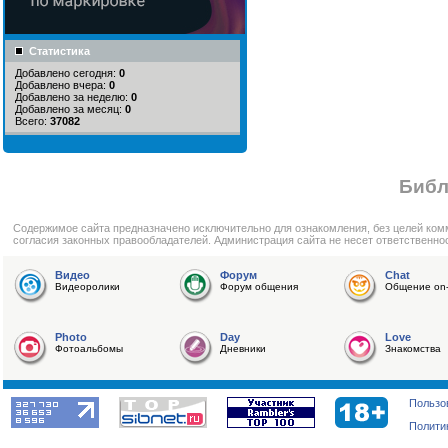
Статистика
Добавлено сегодня:
0
Добавлено вчера:
0
Добавлено за неделю:
0
Добавлено за месяц:
0
Всего:
37082
Библ
Cодержимое сайта предназначено исключительно для ознакомления, без целей ком
согласия законных правообладателей. Администрация сайта не несет ответственно
Видео
Форум
Chat
Видеоролики
Форум общения
Общение on-
Photo
Day
Love
Фотоальбомы
Дневники
Знакомства
Пользо
Полити