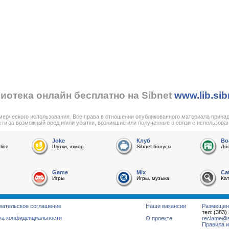
иотека онлайн бесплатно на Sibnet
www.lib.sib
мерческого использования. Все права в отношении опубликованного материала прина
сти за возможный вред и/или убытки, возникшие или полученные в связи с использова
Joke
Клуб
Bo
line
Шутки, юмор
Sibnet-бонусы
До
Game
Mix
Ca
Игры
Игры, музыка
Ка
вательское соглашение
Наши вакансии
Размещен
тел: (383)
ка конфиденциальности
О проекте
reclame@su
Правила и