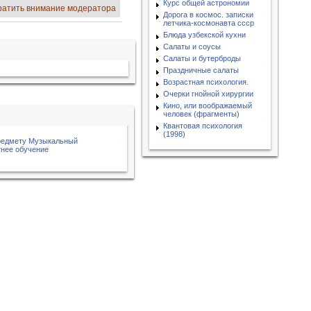
Курс общей астрономии
ратить внимание модератора
Дорога в космос. записки
летчика-космонавта ссср
Блюда узбекской кухни
Салаты и соусы
Салаты и бутерброды
Праздничные салаты
Возрастная психология.
Очерки гнойной хирургии
Кино, или воображаемый
человек (фрагменты)
Квантовая психология
(1998)
редмету Музыкальный
тнее обучение