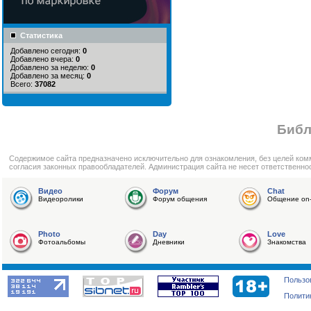
Статистика
Добавлено сегодня:
0
Добавлено вчера:
0
Добавлено за неделю:
0
Добавлено за месяц:
0
Всего:
37082
Библ
Cодержимое сайта предназначено исключительно для ознакомления, без целей ком
согласия законных правообладателей. Администрация сайта не несет ответственно
Видео
Форум
Chat
Видеоролики
Форум общения
Общение on-
Photo
Day
Love
Фотоальбомы
Дневники
Знакомства
Пользо
Полити