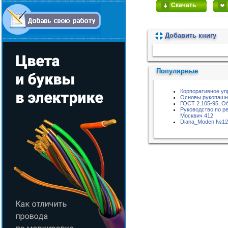
Скачать
Добавить книгу
Пожалуйста, подождите...
Популярные
Корпоративное уп
Основы рукопашн
ГОСТ 2.105-95. О
Руководство по р
Москвич 412
Diana_Moden №12