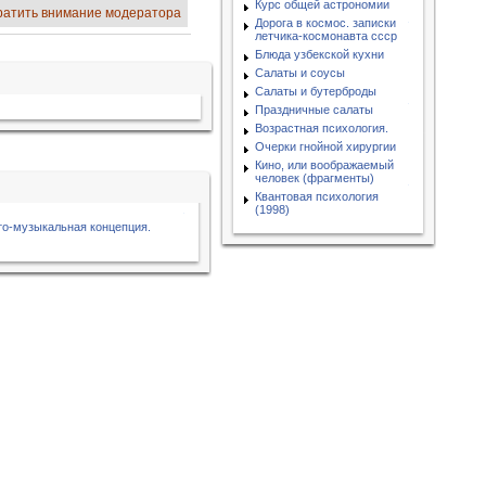
Курс общей астрономии
ратить внимание модератора
Дорога в космос. записки
летчика-космонавта ссср
Блюда узбекской кухни
Салаты и соусы
Салаты и бутерброды
Праздничные салаты
Возрастная психология.
Очерки гнойной хирургии
Кино, или воображаемый
человек (фрагменты)
Квантовая психология
(1998)
то-музыкальная концепция.