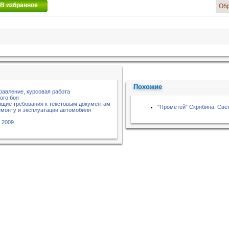
В избранное
Об
Похожие
равление, курсовая работа
ого боя
бщие требования к текстовым документам
"Прометей" Скрябина. Све
емонту и эксплуатации автомобиля
 2009