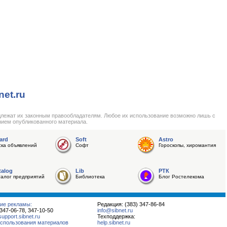
net.ru
длежат их законным правообладателям. Любое их использование возможно лишь с
нием опубликованного материала.
ard
Soft
Astro
ска объявлений
Софт
Гороскопы, хиромантия
talog
Lib
РТК
талог предприятий
Библиотека
Блог Ростелекома
ие рекламы:
Редакция: (383) 347-86-84
 347-06-78, 347-10-50
info@sibnet.ru
pport.sibnet.ru
Техподдержка:
спользования материалов
help.sibnet.ru