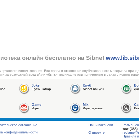
иотека онлайн бесплатно на Sibnet
www.lib.sib
мерческого использования. Все права в отношении опубликованного материала прина
сти за возможный вред и/или убытки, возникшие или полученные в связи с использова
Joke
Клуб
Bo
line
Шутки, юмор
Sibnet-бонусы
До
Game
Mix
Ca
Игры
Игры, музыка
Ка
вательское соглашение
Наши вакансии
Размещен
тел: (383)
ка конфиденциальности
О проекте
reclame@su
Правила и