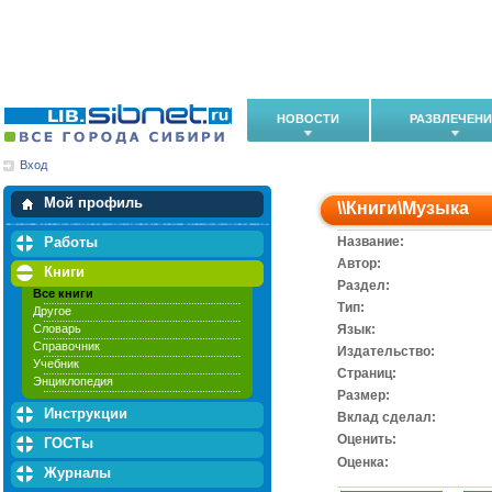
НОВОСТИ
РАЗВЛЕЧЕН
Вход
Мои загрузки
Мои закладки
Мой профиль
\\
Книги
\
Музыка
Работы
Название:
Автор:
Книги
Раздел:
Все книги
Тип:
Другое
Словарь
Язык:
Справочник
Издательство:
Учебник
Cтраниц:
Энциклопедия
Размер:
Инструкции
Вклад сделал:
Оценить:
ГОСТы
Оценка:
Журналы