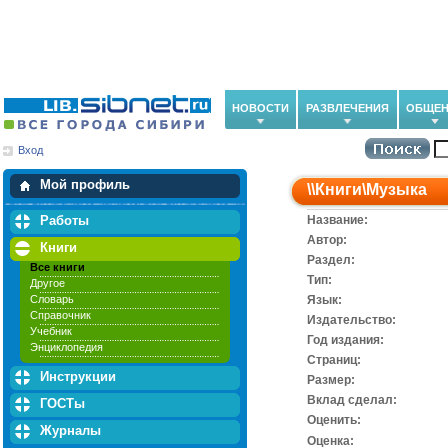
НОВОСТИ
РАЗВЛЕЧЕНИЯ
ОБЩЕН
Вход
Мои загрузки
Мои закладки
Мой профиль
\\
Книги
\
Музыка
Работы
Название:
Автор:
Книги
Раздел:
Все книги
Тип:
Другое
Словарь
Язык:
Справочник
Издательство:
Учебник
Год издания:
Энциклопедия
Cтраниц:
Инструкции
Размер:
Вклад сделал:
ГОСТы
Оценить:
Журналы
Оценка: