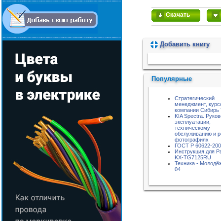
Скачать
Добавить книгу
Пожалуйста, подождите...
Популярные
Стратегический
менеджмент, курс
компании Сибирь
KIA Spectra. Руко
эксплуатации,
техническому
обслуживанию и р
фотографиях
ГОСТ Р 60622-20
Инструкция для P
KX-TG7125RU
Техника - Молодёж
04