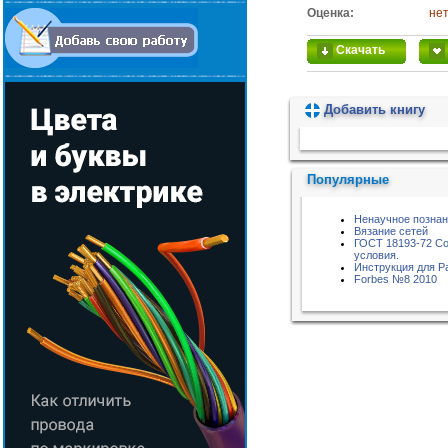
Оценка:
нет
Скачать
Добавить книгу
Пожалуйста, подождите...
Популярные
Ненаучное позна
Вязание сетей
ГОСТ 18193-72 Со
условия.
Инструкция для 
Forbes №8 2010