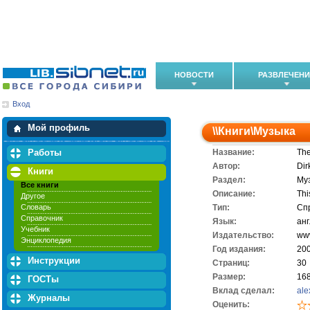
НОВОСТИ
РАЗВЛЕЧЕН
Вход
Мои загрузки
Мои закладки
Мой профиль
\\
Книги
\
Музыка
Работы
Название:
The
Автор:
Dir
Книги
Раздел:
Му
Все книги
Описание:
Thi
Другое
Словарь
Тип:
Сп
Справочник
Язык:
ан
Учебник
Издательство:
www
Энциклопедия
Год издания:
20
Инструкции
Cтраниц:
30
Размер:
16
ГОСТы
Вклад сделал:
ale
Журналы
Оценить: