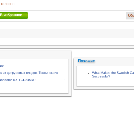
 голосов
В избранное
Об
Похожие
ние
к из цитрусовых плодов. Техничексие
What Makes the Swedish Cad
Successful?
Panasonic KX-TCD345RU