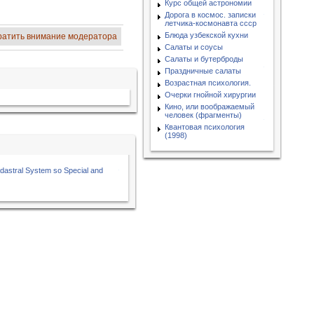
Курс общей астрономии
Дорога в космос. записки
летчика-космонавта ссср
Блюда узбекской кухни
ратить внимание модератора
Салаты и соусы
Салаты и бутерброды
Праздничные салаты
Возрастная психология.
Очерки гнойной хирургии
Кино, или воображаемый
человек (фрагменты)
Квантовая психология
(1998)
astral System so Special and