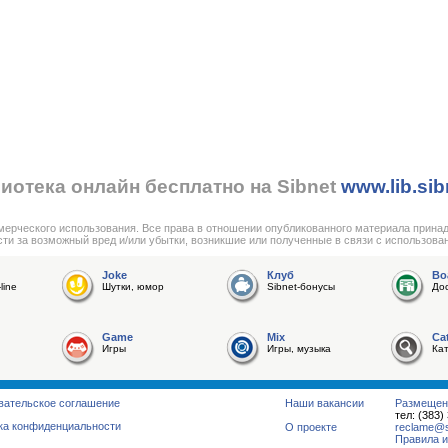
иотека онлайн бесплатно на Sibnet
www.lib.sib
мерческого использования. Все права в отношении опубликованного материала прина
сти за возможный вред и/или убытки, возникшие или полученные в связи с использова
Joke
Клуб
Bo
line
Шутки, юмор
Sibnet-бонусы
До
Game
Mix
Ca
Игры
Игры, музыка
Ка
вательское соглашение
Наши вакансии
Размещен
тел: (383)
ка конфиденциальности
О проекте
reclame@su
Правила и