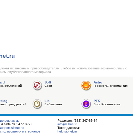
net.ru
длежат их законным правообладателям. Любое их использование возможно лишь с
нием опубликованного материала.
ard
Soft
Astro
ска объявлений
Софт
Гороскопы, хиромантия
talog
Lib
РТК
талог предприятий
Библиотека
Блог Ростелекома
ие рекламы:
Редакция: (383) 347-86-84
 347-06-78, 347-10-50
info@sibnet.ru
pport.sibnet.ru
Техподдержка:
спользования материалов
help.sibnet.ru