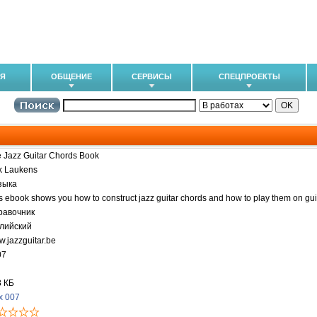
ИЯ
ОБЩЕНИЕ
СЕРВИСЫ
СПЕЦПРОЕКТЫ
 Jazz Guitar Chords Book
k Laukens
зыка
s ebook shows you how to construct jazz guitar chords and how to play them on guit
равочник
глийский
.jazzguitar.be
07
8 КБ
x 007