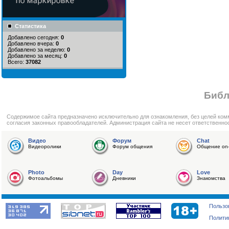
Статистика
Добавлено сегодня:
0
Добавлено вчера:
0
Добавлено за неделю:
0
Добавлено за месяц:
0
Всего:
37082
Библ
Cодержимое сайта предназначено исключительно для ознакомления, без целей ком
согласия законных правообладателей. Администрация сайта не несет ответственно
Видео
Форум
Chat
Видеоролики
Форум общения
Общение on-
Photo
Day
Love
Фотоальбомы
Дневники
Знакомства
Пользо
Полити