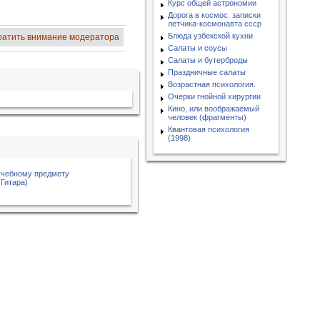
Курс общей астрономии
Дорога в космос. записки
летчика-космонавта ссср
Блюда узбекской кухни
ратить внимание модератора
Салаты и соусы
Салаты и бутерброды
Праздничные салаты
Возрастная психология.
Очерки гнойной хирургии
Кино, или воображаемый
человек (фрагменты)
Квантовая психология
(1998)
учебному предмету
Гитара)