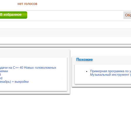
нет голосов
В избранное
Об
Похожие
дачи на С++ 40 Новых головоломных
ниями
Примерная программа по 
4
Музыкальный инструмент (
ed
екабрь) + выкройки