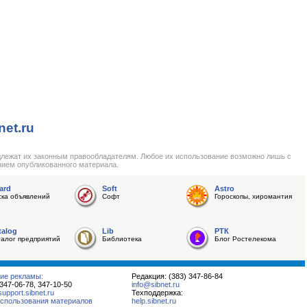
net.ru
длежат их законным правообладателям. Любое их использование возможно лишь с
нием опубликованного материала.
ard
Soft
Astro
ска объявлений
Софт
Гороскопы, хиромантия
talog
Lib
РТК
талог предприятий
Библиотека
Блог Ростелекома
ие рекламы:
Редакция: (383) 347-86-84
 347-06-78, 347-10-50
info@sibnet.ru
pport.sibnet.ru
Техподдержка:
спользования материалов
help.sibnet.ru