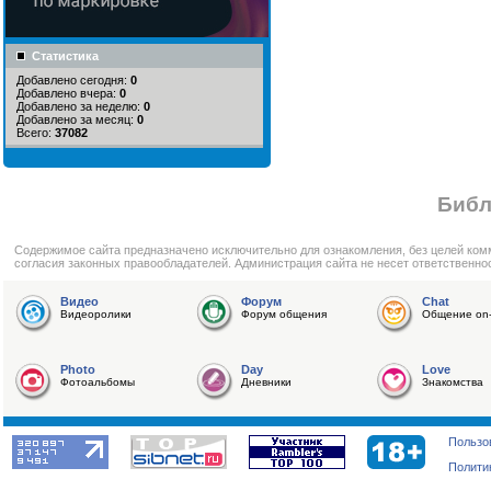
Статистика
Добавлено сегодня:
0
Добавлено вчера:
0
Добавлено за неделю:
0
Добавлено за месяц:
0
Всего:
37082
Библ
Cодержимое сайта предназначено исключительно для ознакомления, без целей ком
согласия законных правообладателей. Администрация сайта не несет ответственно
Видео
Форум
Chat
Видеоролики
Форум общения
Общение on-
Photo
Day
Love
Фотоальбомы
Дневники
Знакомства
Пользо
Полити