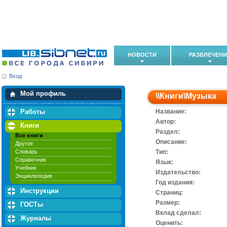
НОВОСТИ
РАЗВЛЕЧЕН
Вход
Мои загрузки
Мои закладки
Мой профиль
\\
Книги
\
Музыка
Работы
Название:
Автор:
Книги
Раздел:
Все книги
Описание:
Другое
Словарь
Тип:
Справочник
Язык:
Учебник
Издательство:
Энциклопедия
Год издания:
Инструкции
Cтраниц:
Размер:
ГОСТы
Вклад сделал:
Журналы
Оценить: