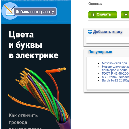
Оценка:
Скачать
Добавить книгу
Пожалуйста, подождите...
Популярные
Мезозойская эра.
Новые сложные за
примеров с реше
ГОСТ Р 41.48-200
bB, Probox, succe
Burda №12 2010(д