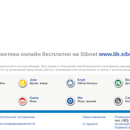
иотека онлайн бесплатно на Sibnet
www.lib.sib
мерческого использования. Все права в отношении опубликованного материала прина
сти за возможный вред и/или убытки, возникшие или полученные в связи с использова
Joke
Клуб
Bo
line
Шутки, юмор
Sibnet-бонусы
До
Game
Mix
Ca
Игры
Игры, музыка
Ка
вательское соглашение
Наши вакансии
Размещен
тел: (383)
ка конфиденциальности
О проекте
reclame@su
Правила и