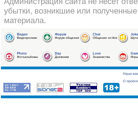
Администрация сайта не несет отве
убытки, возникшие или полученные
материала.
Видео
Форум
Chat
Jok
Видеоролики
Форум общения
Общение on-line
Шутк
Photo
Day
Love
Gam
Фотоальбомы
Дневники
Знакомства
Игры
Наши вак
О проект