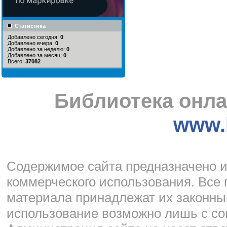
Статистика
Добавлено сегодня:
0
Добавлено вчера:
0
Добавлено за неделю:
0
Добавлено за месяц:
0
Всего:
37082
Библиотека онла
www.l
Cодержимое сайта предназначено и
коммерческого использования. Все 
материала принадлежат их законны
использование возможно лишь с со