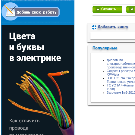
Скачать
Добавить книгу
Пожалуйста, подождите...
Популярные
Диплом по
электроснабжени
производственной
Секреты реестра 
XP/Vista
ГОСТ 21-94 Сахар
Технические усло
TOYOTA 4-Runner
1998)
За рулем №9 201