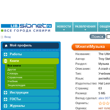
НОВОСТИ
РАЗВЛЕЧЕНИЯ
ОБЩЕН
Вход
Мои загрузки
Мои закладки
Мой профиль
\\
Книги
\
Музыка
Работы
Название:
The Ulti
Автор:
Troy Ste
Книги
Раздел:
Музыка
Все книги
Описание:
A crash c
Другое
Словарь
Тип:
Учебник
Справочник
Язык:
английс
Учебник
Издательство:
Hal Leo
Энциклопедия
Cтраниц:
63
Инструкции
Размер:
5 МБ
Вклад сделал:
alex 007
ГОСТы
Оценить:
Журналы
Оценка:
нет гол