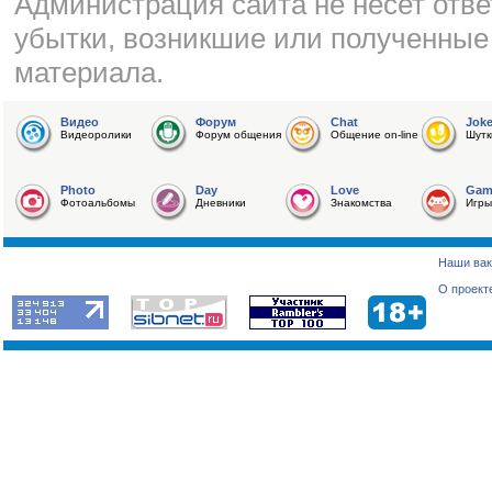
Администрация сайта не несет отве
убытки, возникшие или полученные
материала.
Видео
Форум
Chat
Jok
Видеоролики
Форум общения
Общение on-line
Шутк
Photo
Day
Love
Gam
Фотоальбомы
Дневники
Знакомства
Игры
Наши вак
О проект