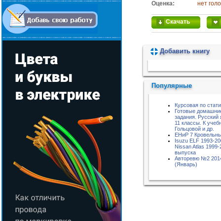
Оценка:
нет гол
Скачать
Добавить книгу
Пожалуйста, подождите...
Популярные
Курсовая по стат
Готовые домашни
задания. Русский 
11 классы. К учебн
Гольцовой и др.
ЕНиР 7 Кровельн
Isuzu ELF 1993-20
Nissan Atlas 1999-
выпуска
Авторевю №2 201
(Январь)