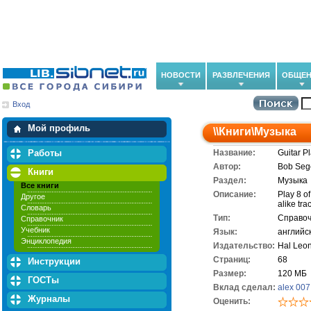
НОВОСТИ
РАЗВЛЕЧЕНИЯ
ОБЩЕН
Вход
Мои загрузки
Мои закладки
Мой профиль
\\
Книги
\
Музыка
Работы
Название:
Guitar P
Автор:
Bob Seg
Книги
Раздел:
Музыка
Все книги
Описание:
Play 8 o
Другое
alike tra
Словарь
Тип:
Справоч
Справочник
Учебник
Язык:
английс
Энциклопедия
Издательство:
Hal Leon
Cтраниц:
68
Инструкции
Размер:
120 МБ
ГОСТы
Вклад сделал:
alex 007
Журналы
Оценить: