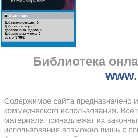
Статистика
Добавлено сегодня:
0
Добавлено вчера:
0
Добавлено за неделю:
0
Добавлено за месяц:
0
Всего:
37082
Библиотека онла
www.l
Cодержимое сайта предназначено и
коммерческого использования. Все 
материала принадлежат их законны
использование возможно лишь с со