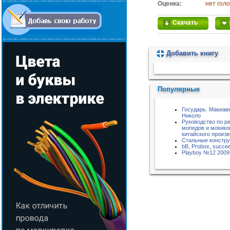
Оценка:
нет гол
Скачать
Добавить книгу
Пожалуйста, подождите...
Популярные
Государь. Макиав
Николо
Руководство по р
мопедов и мокико
китайского произ
Стальные констру
bB, Probox, succe
Playboy №12 2009