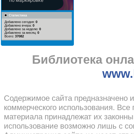
Статистика
Добавлено сегодня:
0
Добавлено вчера:
0
Добавлено за неделю:
0
Добавлено за месяц:
0
Всего:
37082
Библиотека онла
www.l
Cодержимое сайта предназначено и
коммерческого использования. Все 
материала принадлежат их законны
использование возможно лишь с со