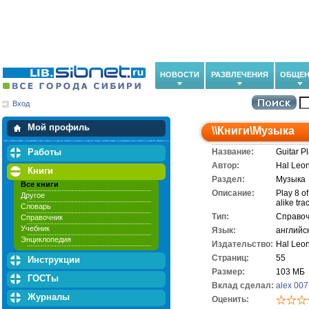
НОВОСТИ
РАЗВЛЕЧЕНИЯ
ОБЩЕН
Вход
Мои загрузки
Мои закладки
Мой профиль
\\
Книги
\
Музыка
Работы
Название:
Guitar P
Автор:
Hal Leo
Книги
Раздел:
Музыка
Все книги
Описание:
Play 8 o
Другое
alike tra
Словарь
Тип:
Справоч
Справочник
Учебник
Язык:
английс
Энциклопедия
Издательство:
Hal Leon
Cтраниц:
55
Инструкции
Размер:
103 МБ
ГОСТы
Вклад сделал:
alex 007
Журналы
Оценить: