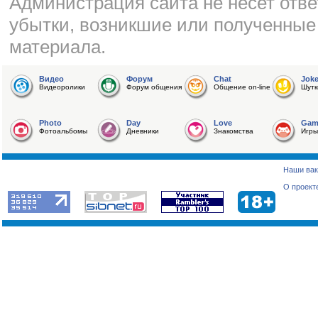
Администрация сайта не несет отве
убытки, возникшие или полученные
материала.
Видео
Форум
Chat
Jok
Видеоролики
Форум общения
Общение on-line
Шутк
Photo
Day
Love
Gam
Фотоальбомы
Дневники
Знакомства
Игры
Наши вак
О проект