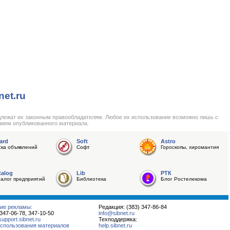
net.ru
длежат их законным правообладателям. Любое их использование возможно лишь с
нием опубликованного материала.
ard
Soft
Astro
ска объявлений
Софт
Гороскопы, хиромантия
talog
Lib
РТК
талог предприятий
Библиотека
Блог Ростелекома
ие рекламы:
Редакция: (383) 347-86-84
 347-06-78, 347-10-50
info@sibnet.ru
pport.sibnet.ru
Техподдержка:
спользования материалов
help.sibnet.ru