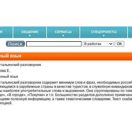
ИЯ
ОБЩЕНИЕ
СЕРВИСЫ
СПЕЦПРОЕКТЫ
ный язык
итальянский разговорник
ва Е.
нный язык
итальянский разговорник содержит минимум слов и фраз, необходимых росси
яющимся в зарубежные страны в качестве туристов, в служебную командировку
ы наиболее употребительные слова и выражения. Они сгруппированы по тем
це», «В городе», «Покупки» и т.п. Большинство разделов дополнено примечан
щими полезную информацию, а также тематическими словарями. Текст снабж
ипцией.