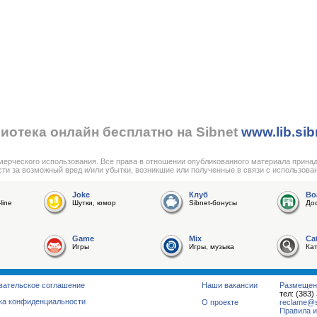
иотека онлайн бесплатно на Sibnet
www.lib.sib
мерческого использования. Все права в отношении опубликованного материала прина
сти за возможный вред и/или убытки, возникшие или полученные в связи с использова
Joke
Клуб
Bo
line
Шутки, юмор
Sibnet-бонусы
До
Game
Mix
Ca
Игры
Игры, музыка
Ка
вательское соглашение
Наши вакансии
Размещен
тел: (383)
ка конфиденциальности
О проекте
reclame@su
Правила и