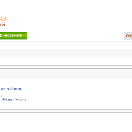
осов
В избранное
Об
 для чайников
+)
 Январь / Россия