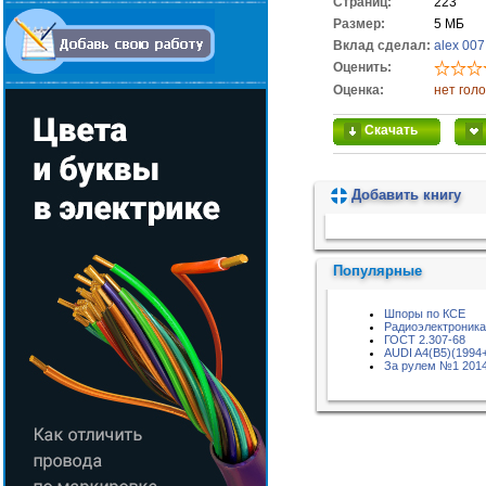
Cтраниц:
223
Размер:
5 МБ
Вклад сделал:
alex 007
Оценить:
Оценка:
нет гол
Скачать
Добавить книгу
Пожалуйста, подождите...
Популярные
Шпоры по КСЕ
Радиоэлектроника
ГОСТ 2.307-68
AUDI A4(B5)(1994
За рулем №1 2014