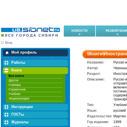
НОВОСТИ
РАЗВЛЕЧЕН
Вход
Мои загрузки
Мои закладки
Мой профиль
\\
Книги
\
Иностран
Работы
Название:
Русско-
Автор:
Чернышо
Книги
Раздел:
Иностра
Все книги
Описание:
Русско-
Другое
отправл
Словарь
включен
Справочник
гостини
Учебник
содержа
Энциклопедия
транскр
Тип:
Учебник
Инструкции
Язык:
русский
ГОСТы
Издательство:
Мартин
Журналы
Год издания:
1999