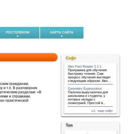
РОСТЕЛЕКОМ
КАРТА САЙТА
Софт
Alex Fast Reader 2.1.1
Программа для обучения
быстрому чтению. Сам
процесс обучения выглядит
следующим образом: Alex...
йским гражданам,
 и т.п. В разговорник
Geometry Expressions
атическим разделам: «В
Палочка выручалочка для
школьника и студента, у
иями и справками,
которых нелады с
ен практической
геометрией. Простой в...
еще софт
Топ