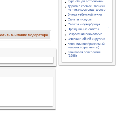
Курс общей астрономии
Дорога в космос. записки
летчика-космонавта ссср
Блюда узбекской кухни
Салаты и соусы
Салаты и бутерброды
Праздничные салаты
Возрастная психология.
ратить внимание модератора
Очерки гнойной хирургии
Кино, или воображаемый
человек (фрагменты)
Квантовая психология
(1998)