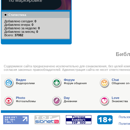
Статистика
Добавлено сегодня:
0
Добавлено вчера:
0
Добавлено за неделю:
0
Добавлено за месяц:
0
Всего:
37082
Библ
Cодержимое сайта предназначено исключительно для ознакомления, без целей ком
согласия законных правообладателей. Администрация сайта не несет ответственно
Видео
Форум
Chat
Видеоролики
Форум общения
Общение on-
Photo
Day
Love
Фотоальбомы
Дневники
Знакомства
Пользо
Полити