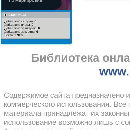
Статистика
Добавлено сегодня:
0
Добавлено вчера:
0
Добавлено за неделю:
0
Добавлено за месяц:
0
Всего:
37082
Библиотека онла
www.l
Cодержимое сайта предназначено и
коммерческого использования. Все 
материала принадлежат их законны
использование возможно лишь с со