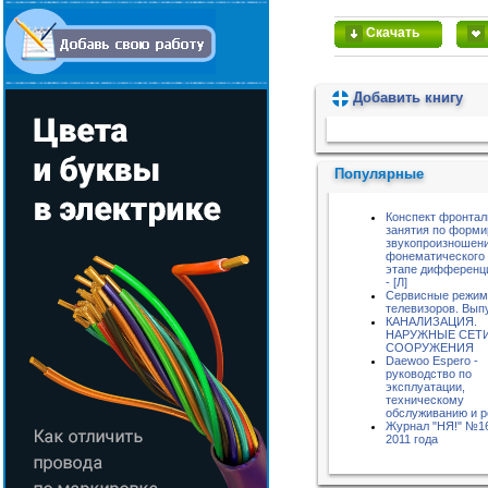
Скачать
Добавить книгу
Пожалуйста, подождите...
Популярные
Конспект фронтал
занятия по форм
звукопроизношени
фонематического 
этапе дифференци
- [Л]
Сервисные режи
телевизоров. Вып
КАНАЛИЗАЦИЯ.
НАРУЖНЫЕ СЕТИ
СООРУЖЕНИЯ
Daewoo Espero -
руководство по
эксплуатации,
техническому
обслуживанию и 
Журнал "НЯ!" №1
2011 года