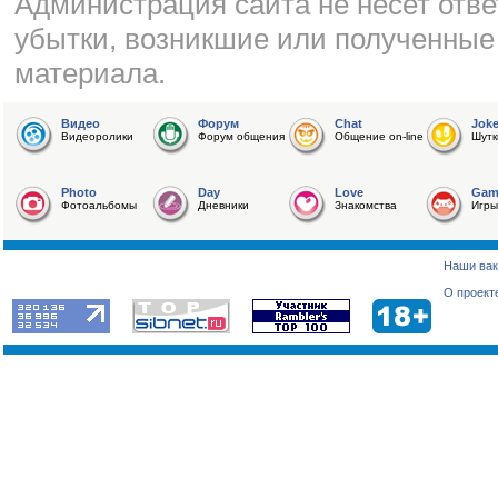
Администрация сайта не несет отве
убытки, возникшие или полученные
материала.
Видео
Форум
Chat
Jok
Видеоролики
Форум общения
Общение on-line
Шутк
Photo
Day
Love
Gam
Фотоальбомы
Дневники
Знакомства
Игры
Наши вак
О проект