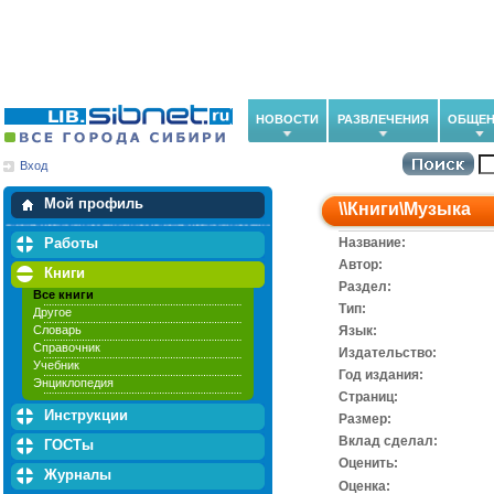
НОВОСТИ
РАЗВЛЕЧЕНИЯ
ОБЩЕН
Вход
Мои загрузки
Мои закладки
Мой профиль
\\
Книги
\
Музыка
Работы
Название:
Автор:
Книги
Раздел:
Все книги
Тип:
Другое
Словарь
Язык:
Справочник
Издательство:
Учебник
Год издания:
Энциклопедия
Cтраниц:
Инструкции
Размер:
Вклад сделал:
ГОСТы
Оценить:
Журналы
Оценка: